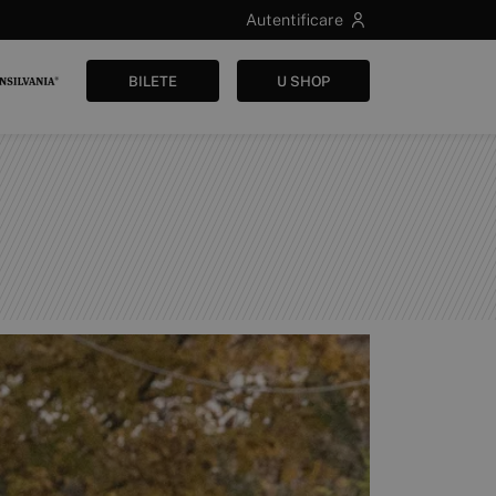
Autentificare
BILETE
U SHOP