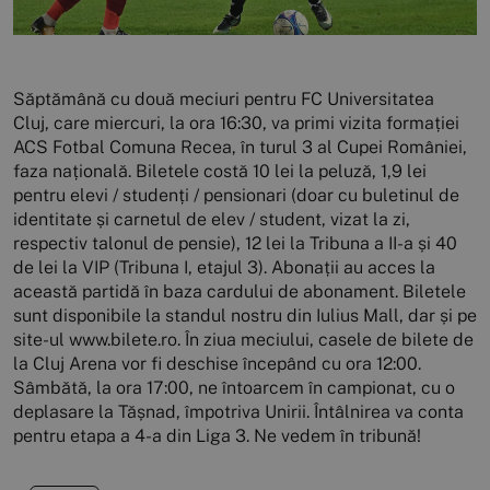
Săptămână cu două meciuri pentru FC Universitatea
Cluj, care miercuri, la ora 16:30, va primi vizita formației
ACS Fotbal Comuna Recea, în turul 3 al Cupei României,
faza națională. Biletele costă 10 lei la peluză, 1,9 lei
pentru elevi / studenți / pensionari (doar cu buletinul de
identitate și carnetul de elev / student, vizat la zi,
respectiv talonul de pensie), 12 lei la Tribuna a II-a și 40
de lei la VIP (Tribuna I, etajul 3). Abonații au acces la
această partidă în baza cardului de abonament. Biletele
sunt disponibile la standul nostru din Iulius Mall, dar și pe
site-ul www.bilete.ro. În ziua meciului, casele de bilete de
la Cluj Arena vor fi deschise începând cu ora 12:00.
Sâmbătă, la ora 17:00, ne întoarcem în campionat, cu o
deplasare la Tășnad, împotriva Unirii. Întâlnirea va conta
pentru etapa a 4-a din Liga 3. Ne vedem în tribună!