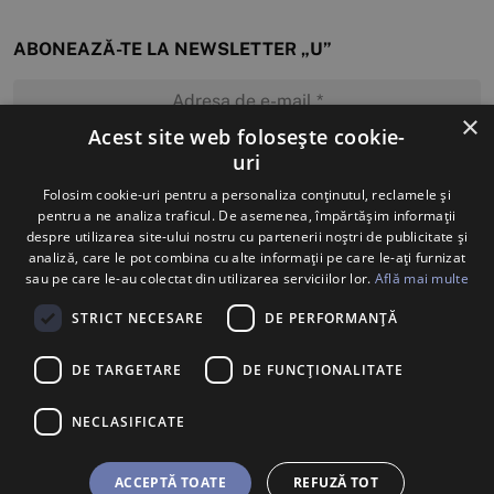
ABONEAZĂ-TE LA NEWSLETTER „U”
×
Acest site web folosește cookie-
uri
MĂ ABONEZ
Folosim cookie-uri pentru a personaliza conținutul, reclamele și
pentru a ne analiza traficul. De asemenea, împărtășim informații
despre utilizarea site-ului nostru cu partenerii noștri de publicitate și
analiză, care le pot combina cu alte informații pe care le-ați furnizat
sau pe care le-au colectat din utilizarea serviciilor lor.
Află mai multe
STRICT NECESARE
DE PERFORMANȚĂ
DE TARGETARE
DE FUNCŢIONALITATE
NECLASIFICATE
ACCEPTĂ TOATE
REFUZĂ TOT