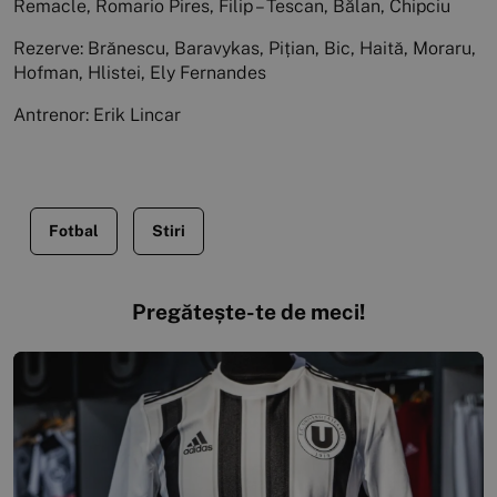
Remacle, Romario Pires, Filip – Tescan, Bălan, Chipciu
Rezerve:
Brănescu, Baravykas, Pițian, Bic, Haită, Moraru,
Hofman, Hlistei, Ely Fernandes
Antrenor: Erik Lincar
Fotbal
Stiri
Pregătește-te de meci!