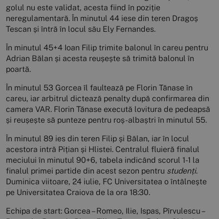
golul nu este validat, acesta fiind în poziție
neregulamentară. În minutul 44 iese din teren Dragoș
Tescan și întră în locul său Ely Fernandes.
În minutul 45+4 Ioan Filip trimite balonul în careu pentru
Adrian Bălan și acesta reușește să trimită balonul în
poartă.
În minutul 53 Gorcea îl faultează pe Florin Tănase în
careu, iar arbitrul dictează penalty după confirmarea din
camera VAR. Florin Tănase execută lovitura de pedeapsă
și reușește să punteze pentru roș-albaștri în minutul 55.
În minutul 89 ies din teren Filip și Bălan, iar în locul
acestora intră Pițian și Hlistei. Centralul fluieră finalul
meciului în minutul 90+6, tabela indicând scorul 1-1 la
finalul primei partide din acest sezon pentru
studenți
.
Duminica viitoare, 24 iulie, FC Universitatea o întâlnește
pe Universitatea Craiova de la ora 18:30.
Echipa de start:
Gorcea – Romeo, Ilie, Ispas, Pîrvulescu –