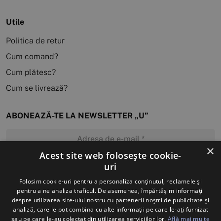
Utile
Politica de retur
Cum comand?
Cum plătesc?
Cum se livrează?
ABONEAZĂ-TE LA NEWSLETTER „U”
×
Acest site web folosește cookie-
uri
MĂ ABONEZ
Folosim cookie-uri pentru a personaliza conținutul, reclamele și
pentru a ne analiza traficul. De asemenea, împărtășim informații
despre utilizarea site-ului nostru cu partenerii noștri de publicitate și
analiză, care le pot combina cu alte informații pe care le-ați furnizat
sau pe care le-au colectat din utilizarea serviciilor lor.
Află mai multe