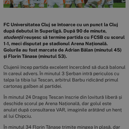
FC Universitatea Cluj se întoarce cu un punct la Cluj
după debutul în Superligă. După 90 de minute,
studenții
reușesc să termine partida cu FCSB cu scorul
1-1, meci disputat pe stadionul Arena Națională.
Golurile au fost marcate de Adrian Bălan (minutul 45)
și Florin Tănase (minutul 53).
Clujenii încep partida excelent încercând să ducă balonul
în careul advers. În minutul 3 Șerban intră periculos cu
talpa la tibia lui Tescan, arbitrul Barbu ridicând primul
cartonaș galben al partidei.
În minutul 24 Dragoș Tescan înscrie din lovitură liberă și
deschide scorul pe Arena Națională, dar golul este
anulat după consultarea VAR, imaginile arătând un henț
al lui Chipciu.
În minutul 34 Florin Tănase trimite mingea în plasă, dar