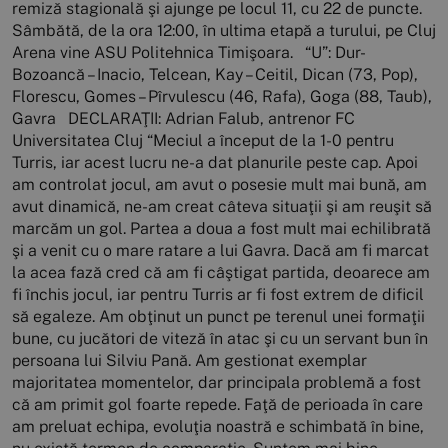
remiză stagională şi ajunge pe locul 11, cu 22 de puncte.
Sâmbătă, de la ora 12:00, în ultima etapă a turului, pe Cluj
Arena vine ASU Politehnica Timişoara. “U”: Dur-
Bozoancă – Inacio, Telcean, Kay – Ceitil, Dican (73, Pop),
Florescu, Gomes – Pîrvulescu (46, Rafa), Goga (88, Taub),
Gavra DECLARAŢII: Adrian Falub, antrenor FC
Universitatea Cluj “Meciul a început de la 1-0 pentru
Turris, iar acest lucru ne-a dat planurile peste cap. Apoi
am controlat jocul, am avut o posesie mult mai bună, am
avut dinamică, ne-am creat câteva situaţii şi am reuşit să
marcăm un gol. Partea a doua a fost mult mai echilibrată
şi a venit cu o mare ratare a lui Gavra. Dacă am fi marcat
la acea fază cred că am fi câştigat partida, deoarece am
fi închis jocul, iar pentru Turris ar fi fost extrem de dificil
să egaleze. Am obţinut un punct pe terenul unei formaţii
bune, cu jucători de viteză în atac şi cu un servant bun în
persoana lui Silviu Pană. Am gestionat exemplar
majoritatea momentelor, dar principala problemă a fost
că am primit gol foarte repede. Faţă de perioada în care
am preluat echipa, evoluţia noastră e schimbată în bine,