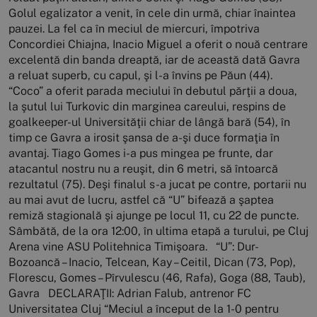
Golul egalizator a venit, în cele din urmă, chiar înaintea
pauzei. La fel ca în meciul de miercuri, împotriva
Concordiei Chiajna, Inacio Miguel a oferit o nouă centrare
excelentă din banda dreaptă, iar de această dată Gavra
a reluat superb, cu capul, şi l-a învins pe Păun (44).
“Coco” a oferit parada meciului în debutul părţii a doua,
la şutul lui Turkovic din marginea careului, respins de
goalkeeper-ul Universităţii chiar de lângă bară (54), în
timp ce Gavra a irosit şansa de a-şi duce formaţia în
avantaj. Tiago Gomes i-a pus mingea pe frunte, dar
atacantul nostru nu a reuşit, din 6 metri, să întoarcă
rezultatul (75). Deşi finalul s-a jucat pe contre, portarii nu
au mai avut de lucru, astfel că “U” bifează a şaptea
remiză stagională şi ajunge pe locul 11, cu 22 de puncte.
Sâmbătă, de la ora 12:00, în ultima etapă a turului, pe Cluj
Arena vine ASU Politehnica Timişoara. “U”: Dur-
Bozoancă – Inacio, Telcean, Kay – Ceitil, Dican (73, Pop),
Florescu, Gomes – Pîrvulescu (46, Rafa), Goga (88, Taub),
Gavra DECLARAŢII: Adrian Falub, antrenor FC
Universitatea Cluj “Meciul a început de la 1-0 pentru