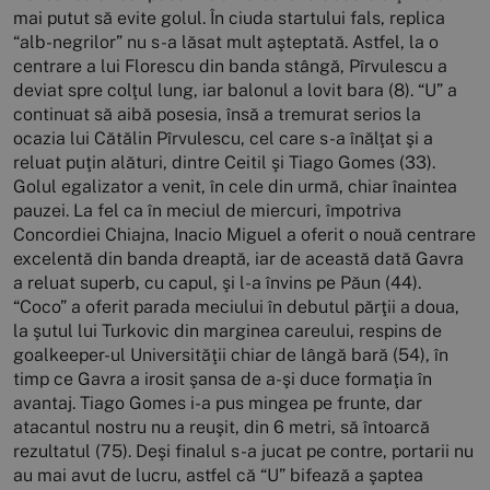
mai putut să evite golul. În ciuda startului fals, replica
“alb-negrilor” nu s-a lăsat mult aşteptată. Astfel, la o
centrare a lui Florescu din banda stângă, Pîrvulescu a
deviat spre colţul lung, iar balonul a lovit bara (8). “U” a
continuat să aibă posesia, însă a tremurat serios la
ocazia lui Cătălin Pîrvulescu, cel care s-a înălţat şi a
reluat puţin alături, dintre Ceitil şi Tiago Gomes (33).
Golul egalizator a venit, în cele din urmă, chiar înaintea
pauzei. La fel ca în meciul de miercuri, împotriva
Concordiei Chiajna, Inacio Miguel a oferit o nouă centrare
excelentă din banda dreaptă, iar de această dată Gavra
a reluat superb, cu capul, şi l-a învins pe Păun (44).
“Coco” a oferit parada meciului în debutul părţii a doua,
la şutul lui Turkovic din marginea careului, respins de
goalkeeper-ul Universităţii chiar de lângă bară (54), în
timp ce Gavra a irosit şansa de a-şi duce formaţia în
avantaj. Tiago Gomes i-a pus mingea pe frunte, dar
atacantul nostru nu a reuşit, din 6 metri, să întoarcă
rezultatul (75). Deşi finalul s-a jucat pe contre, portarii nu
au mai avut de lucru, astfel că “U” bifează a şaptea