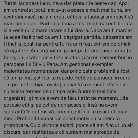
Turris, iar acest lucru ne-a dat planurile peste cap. Apoi
am controlat jocul, am avut o posesie mult mai bună, am
avut dinamică, ne-am creat câteva situaţii şi am reuşit să
marcăm un gol. Partea a doua a fost mult mai echilibrată
şi a venit cu o mare ratare a lui Gavra. Dacă am fi marcat
la acea fază cred că am fi câştigat partida, deoarece am
fi închis jocul, iar pentru Turris ar fi fost extrem de dificil
să egaleze. Am obţinut un punct pe terenul unei formaţii
bune, cu jucători de viteză în atac şi cu un servant bun în
persoana lui Silviu Pană. Am gestionat exemplar
majoritatea momentelor, dar principala problemă a fost
că am primit gol foarte repede. Faţă de perioada în care
am preluat echipa, evoluţia noastră e schimbată în bine,
nu există termen de comparaţie. Suntem mai bine
organizaţi, ştim ce avem de făcut atât pe momentul de
posesie cât şi pe cel de non-posesie, însă nu avem
siguranţă în defensivă, primim gol foarte uşor în fiecare
meci. Probabil tocmai din acest motiv nu suntem la
promovare. Cu o victorie astăzi, poate că am fi avut un alt
discurs, dar realitatea e că suntem mai aproape de