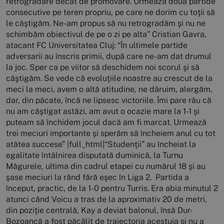
retrogradare decât de promovare. Urmează două partide
consecutive pe teren propriu, pe care ne dorim cu toţii să
le câştigăm. Ne-am propus să nu retrogradăm şi nu ne
schimbăm obiectivul de pe o zi pe alta” Cristian Gavra,
atacant FC Universitatea Cluj: “În ultimele partide
adversarii au înscris primii, după care ne-am dat drumul
la joc. Sper ca pe viitor să deschidem noi scorul şi să
câştigăm. Se vede că evoluţiile noastre au crescut de la
meci la meci, avem o altă atitudine, ne dăruim, alergăm,
dar, din păcate, încă ne lipsesc victoriile. Îmi pare rău că
nu am câştigat astăzi, am avut o ocazie mare la 1-1 şi
puteam să închidem jocul dacă am fi marcat. Urmează
trei meciuri importante şi sperăm să încheiem anul cu tot
atâtea succese” |full_html|“Studenţii” au încheiat la
egalitate întâlnirea disputată duminică, la Turnu
Măgurele, ultima din cadrul etapei cu numărul 18 şi au
şase meciuri la rând fără eşec în Liga 2. Partida a
început, practic, de la 1-0 pentru Turris. Era abia minutul 2
atunci când Voicu a tras de la aproximativ 20 de metri,
din poziţie centrală, Kay a deviat balonul, însă Dur-
Bozoancă a fost păcălit de traiectoria acestuia şi nu a