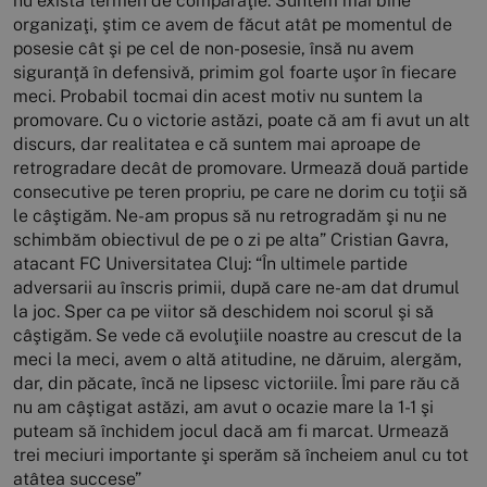
nu există termen de comparaţie. Suntem mai bine
organizaţi, ştim ce avem de făcut atât pe momentul de
posesie cât şi pe cel de non-posesie, însă nu avem
siguranţă în defensivă, primim gol foarte uşor în fiecare
meci. Probabil tocmai din acest motiv nu suntem la
promovare. Cu o victorie astăzi, poate că am fi avut un alt
discurs, dar realitatea e că suntem mai aproape de
retrogradare decât de promovare. Urmează două partide
consecutive pe teren propriu, pe care ne dorim cu toţii să
le câştigăm. Ne-am propus să nu retrogradăm şi nu ne
schimbăm obiectivul de pe o zi pe alta” Cristian Gavra,
atacant FC Universitatea Cluj: “În ultimele partide
adversarii au înscris primii, după care ne-am dat drumul
la joc. Sper ca pe viitor să deschidem noi scorul şi să
câştigăm. Se vede că evoluţiile noastre au crescut de la
meci la meci, avem o altă atitudine, ne dăruim, alergăm,
dar, din păcate, încă ne lipsesc victoriile. Îmi pare rău că
nu am câştigat astăzi, am avut o ocazie mare la 1-1 şi
puteam să închidem jocul dacă am fi marcat. Urmează
trei meciuri importante şi sperăm să încheiem anul cu tot
atâtea succese”