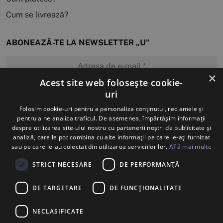
Cum se livrează?
ABONEAZĂ-TE LA NEWSLETTER „U”
×
Acest site web folosește cookie-
uri
MĂ ABONEZ
Folosim cookie-uri pentru a personaliza conținutul, reclamele și
pentru a ne analiza traficul. De asemenea, împărtășim informații
despre utilizarea site-ului nostru cu partenerii noștri de publicitate și
analiză, care le pot combina cu alte informații pe care le-ați furnizat
sau pe care le-au colectat din utilizarea serviciilor lor.
Află mai multe
STRICT NECESARE
DE PERFORMANȚĂ
DE TARGETARE
DE FUNCŢIONALITATE
NECLASIFICATE