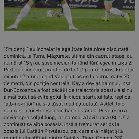
“Studenţii” au încheiat la egalitate întâlnirea disputată
duminică, la Turnu Măgurele, ultima din cadrul etapei cu
numărul 18 şi au şase meciuri la rând fără eşec în Liga 2.
Partida a început, practic, de la 1-0 pentru Turris. Era abia
minutul 2 atunci când Voicu a tras de la aproximativ 20
de metri, din poziţie centrală, Kay a deviat balonul, însă
Dur-Bozoancă a fost păcălit de traiectoria acestuia şi nu
a mai putut să evite golul. În ciuda startului fals, replica
“alb-negrilor” nu s-a lăsat mult aşteptată. Astfel, la o
centrare a lui Florescu din banda stângă, Pîrvulescu a
deviat spre colţul lung, iar balonul a lovit bara (8). “U” a
continuat să aibă posesia, însă a tremurat serios la
ocazia lui Cătălin Pîrvulescu, cel care s-a înălţat şi a
reluat puţin alături, dintre Ceitil şi Tiago Gomes (33).