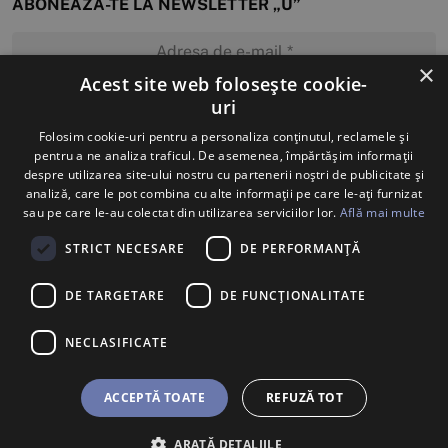
ABONEAZĂ-TE LA NEWSLETTER „U”
×
Acest site web folosește cookie-
uri
MĂ ABONEZ
Folosim cookie-uri pentru a personaliza conținutul, reclamele și
pentru a ne analiza traficul. De asemenea, împărtășim informații
despre utilizarea site-ului nostru cu partenerii noștri de publicitate și
analiză, care le pot combina cu alte informații pe care le-ați furnizat
sau pe care le-au colectat din utilizarea serviciilor lor.
Află mai multe
STRICT NECESARE
DE PERFORMANȚĂ
DE TARGETARE
DE FUNCŢIONALITATE
NECLASIFICATE
ACCEPTĂ TOATE
REFUZĂ TOT
ARATĂ DETALIILE
BILETE
U SHOP