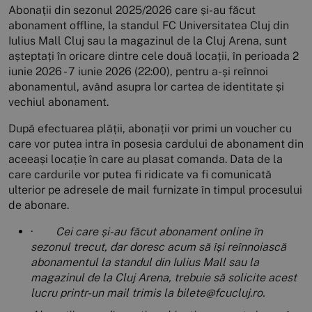
Abonații din sezonul 2025/2026 care și-au făcut
abonament offline, la standul FC Universitatea Cluj din
Iulius Mall Cluj sau la magazinul de la Cluj Arena, sunt
așteptați în oricare dintre cele două locații, în perioada 2
iunie 2026 - 7 iunie 2026 (22:00), pentru a-și reînnoi
abonamentul, având asupra lor cartea de identitate și
vechiul abonament.
După efectuarea plății, abonații vor primi un voucher cu
care vor putea intra în posesia cardului de abonament din
aceeași locație în care au plasat comanda. Data de la
care cardurile vor putea fi ridicate va fi comunicată
ulterior pe adresele de mail furnizate în timpul procesului
de abonare.
·
Cei care și-au făcut abonament online în
sezonul trecut, dar doresc acum să își reînnoiască
abonamentul la standul din Iulius Mall sau la
magazinul de la Cluj Arena, trebuie să solicite acest
lucru printr-un mail trimis la bilete@fcucluj.ro.