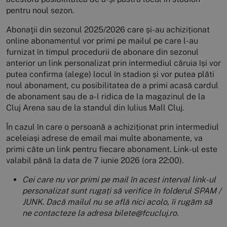
pentru noul sezon.
Abonaţii din sezonul 2025/2026 care și-au achiziționat
online abonamentul vor primi pe mailul pe care l-au
furnizat în timpul procedurii de abonare din sezonul
anterior un link personalizat prin intermediul căruia își vor
putea confirma (alege) locul în stadion și vor putea plăti
noul abonament, cu posibilitatea de a primi acasă cardul
de abonament sau de a-l ridica de la magazinul de la
Cluj Arena sau de la standul din Iulius Mall Cluj.
În cazul în care o persoană a achiziționat prin intermediul
aceleiași adrese de email mai multe abonamente, va
primi câte un link pentru fiecare abonament. Link-ul este
valabil până la data de 7 iunie 2026 (ora 22:00).
Cei care nu vor primi pe mail în acest interval link-ul
personalizat sunt rugați să verifice în folderul SPAM /
JUNK. Dacă mailul nu se află nici acolo, îi rugăm să
ne contacteze la adresa bilete@fcucluj.ro.