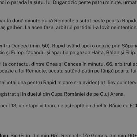
apoi o paradă la șutul lui Dugandzic peste patru minute, următ
), iar la două minute după Remacle a șutat peste poarta Rapid
ș galben. La acea fază, arbitrul partidei l-a lovit neintențion
ntru Oancea (min. 50), Rapid având apoi o ocazie prin Săpun
ic și Fulop, făcându-și apariția pe gazon Haită, Bălan și Filip.
tri la contactul dintre Onea și Oancea în minutul 66, arbitrul
 ocazie a lui Remacle, acesta șutând puțin pe lângă poarta lu
ai întâi una pentru Rapid în care s-a evidențiat Iliev cu interv
registrat și în duelul din Cupa României de pe Cluj Arena.
l 13, iar etapa viitoare ne așteaptă un duel în Bănie cu FCU 
Vlădoiu, Bic (Filip, din min. 65), Remacle (Ze Gomes, din min. 90