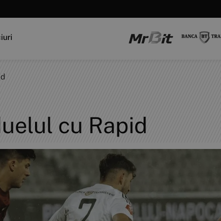
iuri
id
duelul cu Rapid