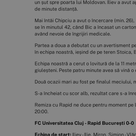
un șut spre poarta lui Moldovan. Iliev a avut 
de minute distanță.
Mai întâi Chipciu a avut o încercare (min. 26
se în minutul 42, când Bic a încasat un cartona
având nevoie de îngrijiri medicale.
Partea a doua a debutat cu un avertisment pe
în echipa noastră, ieșind de pe teren Stoica, B
Echipa noastră a cerut o lovitură de la 11 me
giuleșteni. Peste patru minute avea să vină o
Două ocazii mari au fost pe finalul meciului, m
S-a încheiat cu scor alb, rezultat care s-a în
Remiza cu Rapid ne duce pentru moment pe locu
20:00.
FC Universitatea Cluj - Rapid București 0-0
Echipa de start:
Iliev - Ilie, Miron, Simion - 