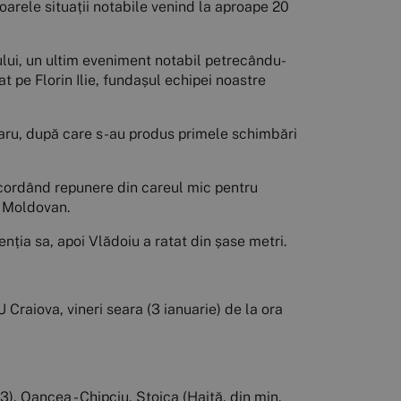
oarele situații notabile venind la aproape 20
ului, un ultim eveniment notabil petrecându-
at pe Florin Ilie, fundașul echipei noastre
aru, după care s-au produs primele schimbări
 acordând repunere din careul mic pentru
i Moldovan.
enția sa, apoi Vlădoiu a ratat din șase metri.
Craiova, vineri seara (3 ianuarie) de la ora
+3), Oancea - Chipciu, Stoica (Haită, din min.