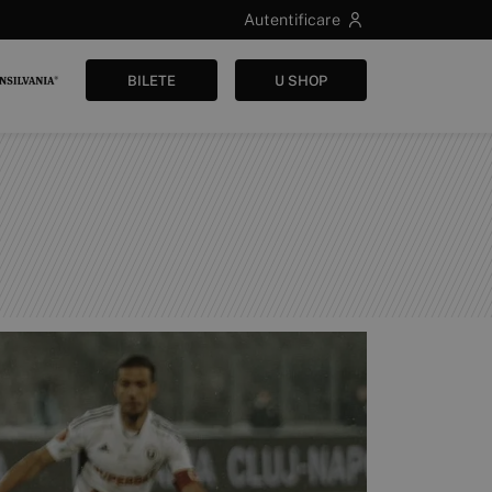
Autentificare
BILETE
U SHOP