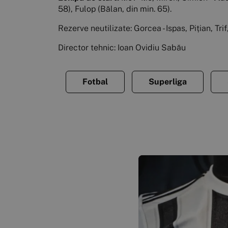
58), Fulop (Bălan, din min. 65).
Rezerve neutilizate: Gorcea - Ispas, Pițian, Tri
Director tehnic: Ioan Ovidiu Sabău
Fotbal
Superliga