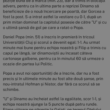
poziție bună de a marca (min. 23), dar a trimis în blocajul
advers, pentru ca în ultima parte a reprizei Dinamo să
beneficieze de o nouă încercare pe poartă, dar Gorcea a
fost la post. S-a intrat astfel la vestiare cu 0-1, după un
prim mitan dominat la capitolul posesie de către ”U” și cu
o ultimă șansă de gol pe care a ratat-o Popa.
Daniel Popa (min. 51) a înscris în premieră în tricoul
Universității Cluj și scorul a devenit egal: 1-1. Au urmat
minute mai bune pentru echipa noastră și Filip a trimis cu
capul pe lângă, iar dinamoviștii au încasat câteva
cartonașe galbene, pentru ca în minutul 60 să urmeze o
ocazie din partea lui Politic.
Popa a avut noi oportunități de a înscrie, dar nu a fost
precis și în ultimele minute au fost alte două șanse, prin
nou-intratul Hofman și Nistor, dar fără ca scorul să se
schimbe.
”U” și Dinamo au încheiat astfel la egalitate, scor 1-1, și
echipa noastră ajunge la 5 puncte după patru runde.
Etapa viitoare ne găsește la Galați, pe terenul Oțelului,