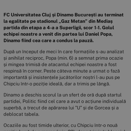
FC Universitatea Cluj și Dinamo București au terminat
la egalitate pe stadionul „Gaz Metan” din Mediaș
partida din etapa a 4-a a Superligii, scor 1-1. Golul
echipei noastre a venit din partea lui Daniel Popa,
Dinamo fiind cea care a condus la pauză.
După un început de meci în care formațiile s-au analizat
și anihilat reciproc, Popa (min. 6) a semnat prima ocazie
și mingea trimisă de atacantul echipei noastre a fost
respinsă în corner. Peste câteva minute a urmat o fază
importantă și insistențele jucătorilor noștri l-au pus pe
Chipciu într-o poziție ideală, dar a trimis pe lângă.
Dinamo a deschis scorul la un sfert de oră după startul
partidei, Politic fiind cel care a avut o acțiune individuală
superbă, a trecut de apărarea lui ”U” și de Gorcea și a
deblocat tabela.
Ocaziile au fost timide ulterior, cu Chipciu într-o nouă