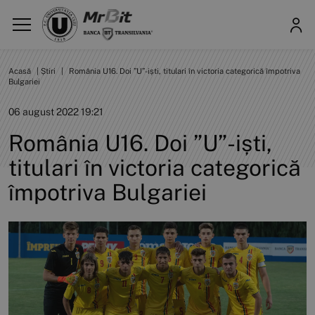
Acasă
|
Știri
|
România U16. Doi ”U”-iști, titulari în victoria categorică împotriva
Bulgariei
06 august 2022 19:21
România U16. Doi ”U”-iști,
titulari în victoria categorică
împotriva Bulgariei