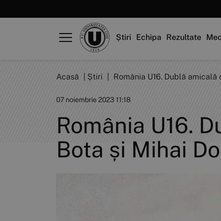
Știri
Echipa
Rezultate
Mec
Acasă
|
Știri
|
România U16. Dublă amicală c
07 noiembrie 2023 11:18
România U16. Du
Bota și Mihai D