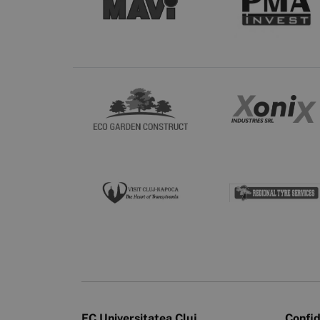
FC Universitatea Cluj
Confid