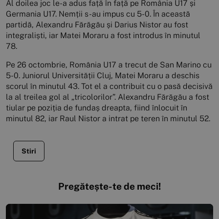
Al doilea joc le-a adus față în față pe România U17 și
Germania U17. Nemții s-au impus cu 5-0. În această
partidă, Alexandru Fărăgău și Darius Nistor au fost
integraliști, iar Matei Moraru a fost introdus în minutul
78.
Pe 26 octombrie, România U17 a trecut de San Marino cu
5-0. Juniorul Universității Cluj, Matei Moraru a deschis
scorul în minutul 43. Tot el a contribuit cu o pasă decisivă
la al treilea gol al „tricolorilor”. Alexandru Fărăgău a fost
tiular pe poziția de fundaș dreapta, fiind înlocuit în
minutul 82, iar Raul Nistor a intrat pe teren în minutul 52.
Stiri
Pregătește-te de meci!