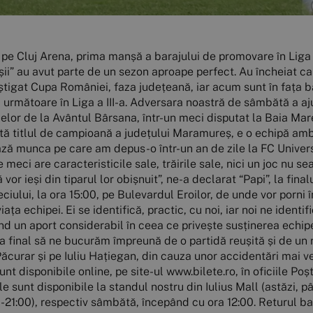
 pe Cluj Arena, prima manșă a barajului de promovare în Liga a
i” au avut parte de un sezon aproape perfect. Au încheiat cam
âștigat Cupa României, faza județeană, iar acum sunt în fața 
următoare în Liga a III-a. Adversara noastră de sâmbătă a ajun
elor de la Avântul Bârsana, într-un meci disputat la Baia Mare,
ă titlul de campioană a județului Maramureș, e o echipă ambi
ă munca pe care am depus-o într-un an de zile la FC Universi
eci are caracteristicile sale, trăirile sale, nici un joc nu sea
ă vor ieși din tiparul lor obișnuit”, ne-a declarat “Papi”, la fi
meciului, la ora 15:00, pe Bulevardul Eroilor, de unde vor porni
iața echipei. Ei se identifică, practic, cu noi, iar noi ne identi
nd un aport considerabil în ceea ce privește susținerea echip
 la final să ne bucurăm împreună de o partidă reușită și de un r
ăcurar și pe Iuliu Hațiegan, din cauza unor accidentări mai vech
le sunt disponibile online, pe site-ul www.bilete.ro, în oficiile 
unt disponibile la standul nostru din Iulius Mall (astăzi, pân
6:00-21:00), respectiv sâmbătă, începând cu ora 12:00. Returul