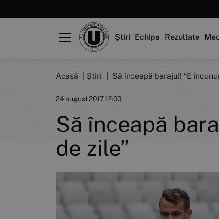
Știri
Echipa
Rezultate
Mec
Acasă
|
Știri
|
Să înceapă barajul! “E încunu
24 august 2017 12:00
Să înceapă bara
de zile”