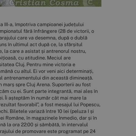
 III-a, împotriva campioanei județului
pionatul fără înfrângere (28 de victorii, o
barajului care va desemna, după o dublă
s în ultimul act după ce, la sfârșitul
 la care a asistat și antrenorul nostru,
țioasă, cu atitudine. Meciul are
tatea Cluj. Pentru mine victoria e
mănă cu altul. Ei vor veni aici determinați,
nalul antrenamentului din această dimineață.
 în marș spre Cluj Arena. Suporterii au fost
ficăm cu ei. Sunt parte integrantă, mai ales în
ei. Îi așteptăm în număr cât mai mare la
ezultat favorabil”, a fost mesajul lui Popescu,
i. Biletele variază între 10 lei (peluza I și
Poștei Române, în magazinele Inmedio, dar și în
ă la ora 22:00 și sâmbătă, în intervalul
 barajului de promovare este programat pe 24