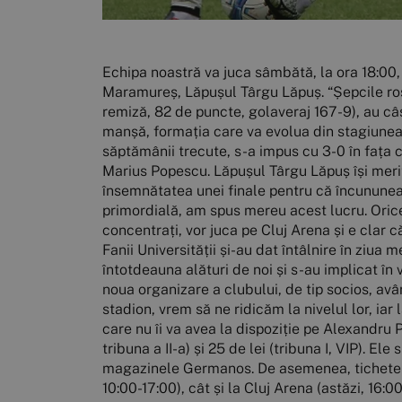
Echipa noastră va juca sâmbătă, la ora 18:00,
Maramureș, Lăpușul Târgu Lăpuș. “Șepcile roși
remiză, 82 de puncte, golaveraj 167-9), au c
manșă, formația care va evolua din stagiunea 
săptămânii trecute, s-a impus cu 3-0 în fața c
Marius Popescu. Lăpușul Târgu Lăpuș își merit
însemnătatea unei finale pentru că încununeaz
primordială, am spus mereu acest lucru. Orice m
concentrați, vor juca pe Cluj Arena și e clar c
Fanii Universității și-au dat întâlnire în ziua 
întotdeauna alături de noi și s-au implicat în v
noua organizare a clubului, de tip socios, avâ
stadion, vrem să ne ridicăm la nivelul lor, iar
care nu îi va avea la dispoziție pe Alexandru P
tribuna a II-a) și 25 de lei (tribuna I, VIP). E
magazinele Germanos. De asemenea, tichetele s
10:00-17:00), cât și la Cluj Arena (astăzi, 1