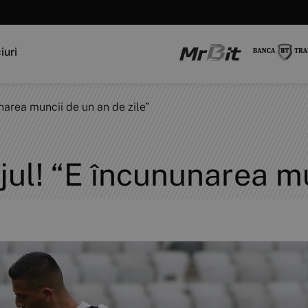
iuri
narea muncii de un an de zile”
jul! “E încununarea m