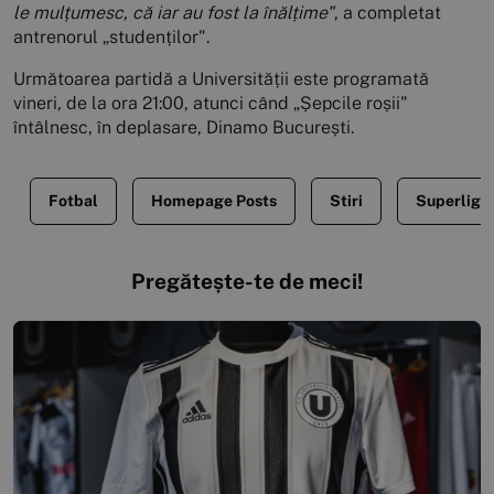
le mulțumesc, că iar au fost la înălțime"
, a completat
antrenorul „studenților".
Următoarea partidă a Universității este programată
vineri, de la ora 21:00, atunci când „Șepcile roșii"
întâlnesc, în deplasare, Dinamo București.
Fotbal
Homepage Posts
Stiri
Superliga
Pregătește-te de meci!