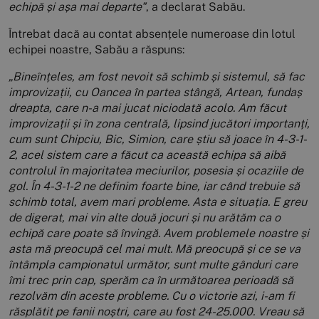
echipă și așa mai departe"
, a declarat Sabău.
Întrebat dacă au contat absențele numeroase din lotul
echipei noastre, Sabău a răspuns:
„Bineînțeles, am fost nevoit să schimb și sistemul, să fac
improvizații, cu Oancea în partea stângă, Artean, fundaș
dreapta, care n-a mai jucat niciodată acolo. Am făcut
improvizații și în zona centrală, lipsind jucători importanți,
cum sunt Chipciu, Bic, Simion, care știu să joace în 4-3-1-
2, acel sistem care a făcut ca această echipa să aibă
controlul în majoritatea meciurilor, posesia și ocaziile de
gol. În 4-3-1-2 ne definim foarte bine, iar când trebuie să
schimb total, avem mari probleme. Asta e situația. E greu
de digerat, mai vin alte două jocuri și nu arătăm ca o
echipă care poate să învingă. Avem problemele noastre și
asta mă preocupă cel mai mult. Mă preocupă și ce se va
întâmpla campionatul următor, sunt multe gânduri care
îmi trec prin cap, sperăm ca în următoarea perioadă să
rezolvăm din aceste probleme. Cu o victorie azi, i-am fi
răsplătit pe fanii noștri, care au fost 24-25.000. Vreau să