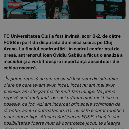
FC Universitatea Cluj a fost învinsă, scor 0-2, de către
FCSB în partida disputată duminică seara, pe Cluj
Arena. La finalul confruntării, în cadrul conferinței de
presă, antrenorul Ioan Ovidiu Sabău a făcut o analiză a
meciului și a vorbit despre importanța absențelor din
echipa noastră.
„În prima repriză nu am reușit să înscriem din situațiile
clare pe care le-am avut. Încet, încet nu am mai avut
posesia, am alergat foarte mult fără minge. De prima
repriză sunt mulțumit, dar noi arătam mult mai bine ca
posesie, ca joc. Azi am încercat prin acele schimbări de
direcție, acele contraatacuri, dar nu este o caracteristică
a acestei echipe. Atunci când joci cu FCSB, dacă le dai
posibilitatea foarte mult să controleze jocul, te aleargă