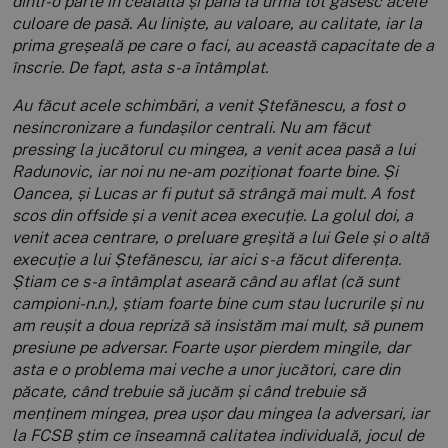
dintr-o parte în cealaltă și până la urmă tot găsesc acele
culoare de pasă. Au liniște, au valoare, au calitate, iar la
prima greșeală pe care o faci, au această capacitate de a
înscrie. De fapt, asta s-a întâmplat.
Au făcut acele schimbări, a venit Ștefănescu, a fost o
nesincronizare a fundașilor centrali. Nu am făcut
pressing la jucătorul cu mingea, a venit acea pasă a lui
Radunovic, iar noi nu ne-am poziționat foarte bine. Și
Oancea, și Lucas ar fi putut să strângă mai mult. A fost
scos din offside și a venit acea execuție. La golul doi, a
venit acea centrare, o preluare greșită a lui Gele și o altă
execuție a lui Ștefănescu, iar aici s-a făcut diferența.
Știam ce s-a întâmplat aseară când au aflat (că sunt
campioni-n.n.), știam foarte bine cum stau lucrurile și nu
am reușit a doua repriză să insistăm mai mult, să punem
presiune pe adversar. Foarte ușor pierdem mingile, dar
asta e o problema mai veche a unor jucători, care din
păcate, când trebuie să jucăm și când trebuie să
menținem mingea, prea ușor dau mingea la adversari, iar
la FCSB știm ce înseamnă calitatea individuală, jocul de