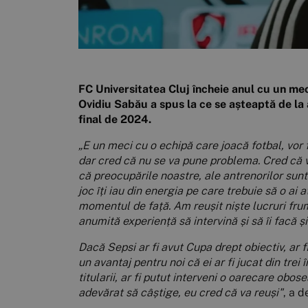
FC Universitatea Cluj încheie anul cu un meci
Ovidiu Sabău a spus la ce se așteaptă de la a
final de 2024.
„E un meci cu o echipă care joacă fotbal, vor 
dar cred că nu se va pune problema. Cred că v
că preocupările noastre, ale antrenorilor sunt
joc îți iau din energia pe care trebuie să o ai 
momentul de față. Am reușit niște lucruri frumoa
anumită experiență să intervină și să îi facă 
Dacă Sepsi ar fi avut Cupa drept obiectiv, ar fi f
un avantaj pentru noi că ei ar fi jucat din trei 
titularii, ar fi putut interveni o oarecare obose
adevărat să câștige, eu cred că va reuși"
, a 