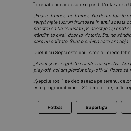
Întrebat cum ar descrie o posibilă clasare a Un
„Foarte frumos, nu frumos. Ne dorim foarte mul
reușit niște lucruri frumoase în anul acesta 
noastră să fie focusată pe acest joc și cred 
gândim la egal, doar la victorie. Da, ne gândim
care au calitate. Sunt o echipă care are deja e
Duelul cu Sepsi este unul special, crede tehni
„Avem și noi orgoliile noastre ca sportivi. Am p
play-off, noi am pierdut play-off-ul.
Poate să f
„Șepcile roșii" se deplasează pe terenul celo
este programat vineri, 20 decembrie, cu începe
Fotbal
Superliga