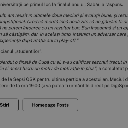
iversității pe primul loc la finalul anului, Sabău a răspuns:
t, am reușit în ultimele două meciuri și evoluții bune, și rezu
competițional. Cred că merită încă două zile să ne gândim la a
că ne putem întoarce cu un rezultat bun. Bun înseamnă și un eg
 să câștigăm, dar, în același timp, întâlnim un adversar care jo
xperiență după atâția ani în play-off."
cianul „studenților".
ierdut o finală de Cupă cu ei, s-au calificat sezonul trecut în p
ie și acest lucru un motiv de motivație în plus"
, a completat p
r de la Sepsi OSK pentru ultima partidă a acestui an. Meciul 
re de la ora 19:00 și va putea fi urmărit în direct pe DigiSpor
Stiri
Homepage Posts