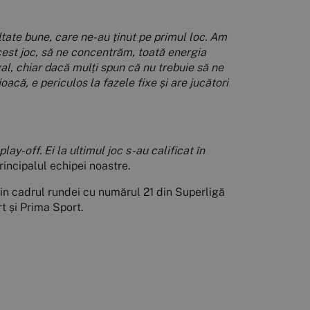
ltate bune, care ne-au ținut pe primul loc. Am
cest joc, să ne concentrăm, toată energia
al, chiar dacă mulți spun că nu trebuie să ne
acă, e periculos la fazele fixe și are jucători
lay-off. Ei la ultimul joc s-au calificat în
rincipalul echipei noastre.
din cadrul rundei cu numărul 21 din Superligă
t și Prima Sport.