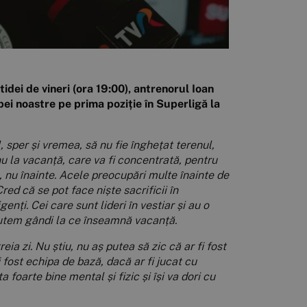
idei de vineri (ora 19:00), antrenorul Ioan
pei noastre pe prima poziție în Superligă la
, sper și vremea, să nu fie înghețat terenul,
u la vacanță, care va fi concentrată, pentru
, nu înainte. Acele preocupări multe înainte de
red că se pot face niște sacrificii în
enți. Cei care sunt lideri în vestiar și au o
 putem gândi la ce înseamnă vacanță.
reia zi. Nu știu, nu aș putea să zic că ar fi fost
fi fost echipa de bază, dacă ar fi jucat cu
a foarte bine mental și fizic și își va dori cu