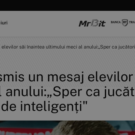
iuri
evilor săi înaintea ultimului meci al anului:„Sper ca jucătorii 
mis un mesaj elevilor 
 anului:„Sper ca jucător
 de inteligenți"