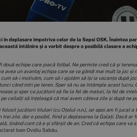
 în deplasare împotriva celor de la Sepsi OSK. Înaintea part
ceastă întâlnire și a vorbit despre o posibilă clasare a echi
fi două echipe care joacă fotbal.
Ne permite cred că și terenul
a avea un avantaj echipa care se va gândi mai mult la joc și n
 cum să-i motivăm, cum să-i ajutăm să își ia vacanța după joc
atunci când intri pe teren. Sper să nu se întâmple acest lucru. C
se și sper ca jucătorii să fie la fel de maturi, la fel de intelig
și pe ceilalți să înțeleagă că mai avem câteva zile și după ne
olosit jucătorii titulari (cu Oțelul-n.n.), iar apoi am fi jucat a t
în trei zile, dar e posibil, fiind și deplasarea la Galați. Dacă ar 
ală, ținând cont că e și sfârșit de an. Cred că echipa care va st
declarat Ioan Ovidiu Sabău.