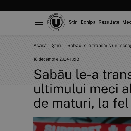
Știri
Echipa
Rezultate
Mec
Acasă
|
Știri
|
Sabău le-a transmis un mesaj el
18 decembrie 2024 10:13
Sabău le-a trans
ultimului meci al
de maturi, la fel