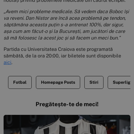
noutăți privind problemele medicale din cadrul echipei.
„Avem mici probleme medicale. Să vedem daca Boboc își
va reveni. Dan Nistor are încă acea problemă pe tendon,
săptămâna aceasta puțin s-a antrenat 100%, dar sigur,
așa cum am făcut-o și la București, am jucători de care
să mă folosesc la acest joc și să facem un meci bun."
Partida cu Universitatea Craiova este programată
sâmbătă, de la ora 20:00, iar biletele sunt disponibile
aici
.
Fotbal
Homepage Posts
Stiri
Superliga
Pregătește-te de meci!