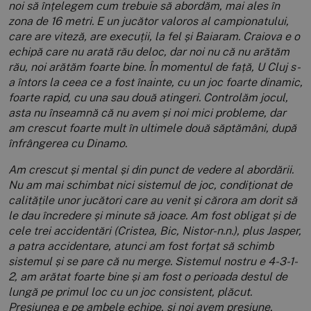
noi să înțelegem cum trebuie să abordăm, mai ales în
zona de 16 metri. E un jucător valoros al campionatului,
care are viteză, are execuții, la fel și Baiaram. Craiova e o
echipă care nu arată rău deloc, dar noi nu că nu arătăm
rău, noi arătăm foarte bine. În momentul de față, U Cluj s-
a întors la ceea ce a fost înainte, cu un joc foarte dinamic,
foarte rapid, cu una sau două atingeri. Controlăm jocul,
asta nu înseamnă că nu avem și noi mici probleme, dar
am crescut foarte mult în ultimele două săptămâni, după
înfrângerea cu Dinamo.
Am crescut și mental și din punct de vedere al abordării.
Nu am mai schimbat nici sistemul de joc, condiționat de
calitățile unor jucători care au venit și cărora am dorit să
le dau încredere și minute să joace. Am fost obligat și de
cele trei accidentări (Cristea, Bic, Nistor-n.n.), plus Jasper,
a patra accidentare, atunci am fost forțat să schimb
sistemul și se pare că nu merge. Sistemul nostru e 4-3-1-
2, am arătat foarte bine și am fost o perioada destul de
lungă pe primul loc cu un joc consistent, plăcut.
Presiunea e pe ambele echipe, și noi avem presiune,