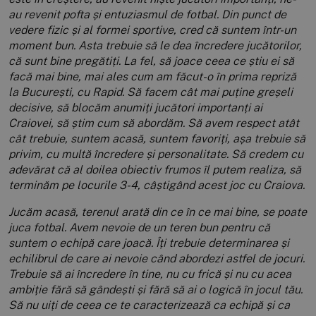
au revenit pofta și entuziasmul de fotbal. Din punct de
vedere fizic și al formei sportive, cred că suntem într-un
moment bun. Asta trebuie să le dea încredere jucătorilor,
că sunt bine pregătiți. La fel, să joace ceea ce știu ei să
facă mai bine, mai ales cum am făcut-o în prima repriză
la București, cu Rapid. Să facem cât mai puține greșeli
decisive, să blocăm anumiți jucători importanți ai
Craiovei, să știm cum să abordăm. Să avem respect atât
cât trebuie, suntem acasă, suntem favoriți, așa trebuie să
privim, cu multă încredere și personalitate. Să credem cu
adevărat că al doilea obiectiv frumos îl putem realiza, să
terminăm pe locurile 3-4, câștigând acest joc cu Craiova.
Jucăm acasă, terenul arată din ce în ce mai bine, se poate
juca fotbal. Avem nevoie de un teren bun pentru că
suntem o echipă care joacă. Îți trebuie determinarea și
echilibrul de care ai nevoie când abordezi astfel de jocuri.
Trebuie să ai încredere în tine, nu cu frică și nu cu acea
ambiție fără să gândești și fără să ai o logică în jocul tău.
Să nu uiți de ceea ce te caracterizează ca echipă și ca