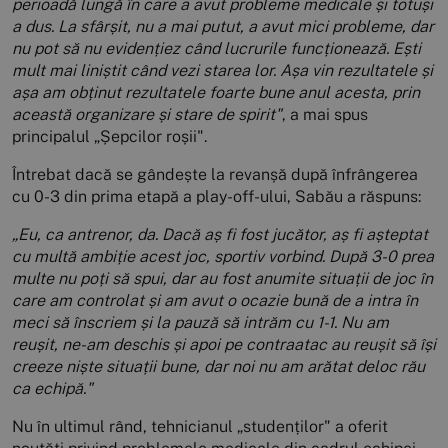
perioadă lungă în care a avut probleme medicale și totuși
a dus. La sfârșit, nu a mai putut, a avut mici probleme, dar
nu pot să nu evidențiez când lucrurile funcționează. Ești
mult mai liniștit când vezi starea lor. Așa vin rezultatele și
așa am obținut rezultatele foarte bune anul acesta, prin
această organizare și stare de spirit"
, a mai spus
principalul „Șepcilor roșii".
Întrebat dacă se gândește la revanșă după înfrângerea
cu 0-3 din prima etapă a play-off-ului, Sabău a răspuns:
„Eu, ca antrenor, da. Dacă aș fi fost jucător, aș fi așteptat
cu multă ambiție acest joc, sportiv vorbind. După 3-0 prea
multe nu poți să spui, dar au fost anumite situații de joc în
care am controlat și am avut o ocazie bună de a intra în
meci să înscriem și la pauză să intrăm cu 1-1. Nu am
reușit, ne-am deschis și apoi pe contraatac au reușit să își
creeze niște situații bune, dar noi nu am arătat deloc rău
ca echipă."
Nu în ultimul rând, tehnicianul „studenților" a oferit