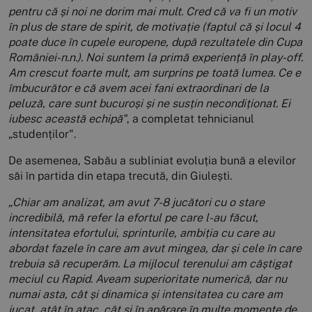
pentru că și noi ne dorim mai mult. Cred că va fi un motiv
în plus de stare de spirit, de motivație (faptul că și locul 4
poate duce în cupele europene, după rezultatele din Cupa
României-n.n.). Noi suntem la primă experiență în play-off.
Am crescut foarte mult, am surprins pe toată lumea. Ce e
îmbucurător e că avem acei fani extraordinari de la
peluză, care sunt bucuroși și ne susțin necondiționat. Ei
iubesc această echipă"
, a completat tehnicianul
„studenților".
De asemenea, Sabău a subliniat evoluția bună a elevilor
săi în partida din etapa trecută, din Giulești.
„Chiar am analizat, am avut 7-8 jucători cu o stare
incredibilă, mă refer la efortul pe care l-au făcut,
intensitatea efortului, sprinturile, ambiția cu care au
abordat fazele în care am avut mingea, dar și cele în care
trebuia să recuperăm. La mijlocul terenului am câștigat
meciul cu Rapid. Aveam superioritate numerică, dar nu
numai asta, cât și dinamica și intensitatea cu care am
jucat, atât în atac, cât și în apărare în multe momente de