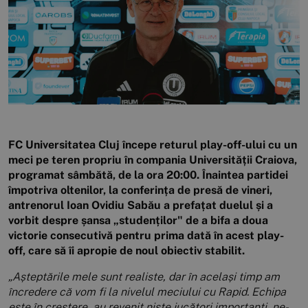
FC Universitatea Cluj începe returul play-off-ului cu un
meci pe teren propriu în compania Universității Craiova,
programat sâmbătă, de la ora 20:00. Înaintea partidei
împotriva oltenilor, la conferința de presă de vineri,
antrenorul Ioan Ovidiu Sabău a prefațat duelul și a
vorbit despre șansa „studenților" de a bifa a doua
victorie consecutivă pentru prima dată în acest play-
off, care să îi apropie de noul obiectiv stabilit.
„Așteptările mele sunt realiste, dar în același timp am
încredere că vom fi la nivelul meciului cu Rapid. Echipa
este în creștere, au revenit niște jucători importanți, ne-