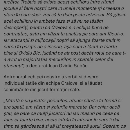
jucător. Trebuie să existe acest echilibru între ritmul
jocului și fanii noștri care în unele momente îți creează o
stare în care doar vrei să te duci peste adversar. Să găsim
acel echilibru în ambele faze și să nu ne lăsăm
descoperiți, pentru că Craiova e o echipă bună de
contraatac, asta am văzut la analiza pe care am făcut-o.
Iar atacanții și mijlocașii noștri să ajungă foarte mult în
careu în poziție de a înscrie, așa cum a făcut-o foarte
bine și Ovidiu Bic, jucând pe alt post decât rolul pe care l-
a avut în majoritatea meciurilor, în spatele celor doi
atacanți"
, a declarat Ioan Ovidiu Sabău.
Antrenorul echipei noastre a vorbit și despre
individualitățile din echipa Craiovei și a lăudat
schimbările din jocul formației sale.
„Mitriță e un jucător periculos, atunci când e în formă și
are spații, am văzut și golurile marcate. Dar chiar dacă
știu, se pare că mulți jucători nu iau măsuri pe ceea ce
face el foarte bine, acele intrări în interior în care îi dai
timp să gândească și să își pregătească șutul. Sperăm ca