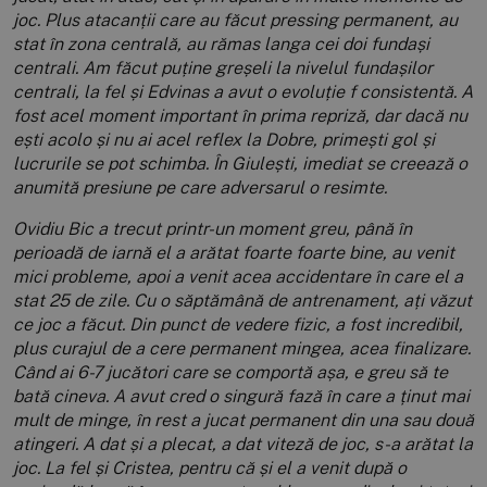
joc. Plus atacanții care au făcut pressing permanent, au
stat în zona centrală, au rămas langa cei doi fundași
centrali. Am făcut puține greșeli la nivelul fundașilor
centrali, la fel și Edvinas a avut o evoluție f consistentă. A
fost acel moment important în prima repriză, dar dacă nu
ești acolo și nu ai acel reflex la Dobre, primești gol și
lucrurile se pot schimba. În Giulești, imediat se creează o
anumită presiune pe care adversarul o resimte.
Ovidiu Bic a trecut printr-un moment greu, până în
perioadă de iarnă el a arătat foarte foarte bine, au venit
mici probleme, apoi a venit acea accidentare în care el a
stat 25 de zile. Cu o săptămână de antrenament, ați văzut
ce joc a făcut. Din punct de vedere fizic, a fost incredibil,
plus curajul de a cere permanent mingea, acea finalizare.
Când ai 6-7 jucători care se comportă așa, e greu să te
bată cineva. A avut cred o singură fază în care a ținut mai
mult de minge, în rest a jucat permanent din una sau două
atingeri. A dat și a plecat, a dat viteză de joc, s-a arătat la
joc. La fel și Cristea, pentru că și el a venit după o