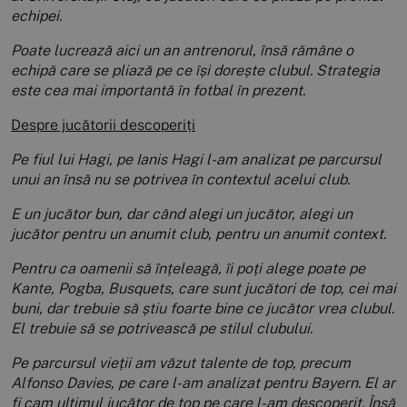
echipei.
Poate lucrează aici un an antrenorul, însă rămâne o
echipă care se pliază pe ce își dorește clubul. Strategia
este cea mai importantă în fotbal în prezent.
Despre jucătorii descoperiți
Pe fiul lui Hagi, pe Ianis Hagi l-am analizat pe parcursul
unui an însă nu se potrivea în contextul acelui club.
E un jucător bun, dar când alegi un jucător, alegi un
jucător pentru un anumit club, pentru un anumit context.
Pentru ca oamenii să înțeleagă, îi poți alege poate pe
Kante, Pogba, Busquets, care sunt jucători de top, cei mai
buni, dar trebuie să știu foarte bine ce jucător vrea clubul.
El trebuie să se potrivească pe stilul clubului.
Pe parcursul vieții am văzut talente de top, precum
Alfonso Davies, pe care l-am analizat pentru Bayern. El ar
fi cam ultimul jucător de top pe care l-am descoperit. Însă