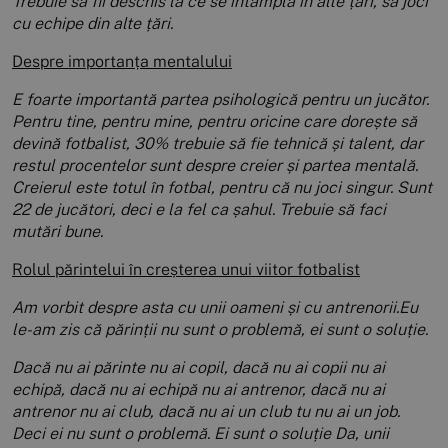
Trebuie să fii deschis la ce se întâmplă în alte țări, să joci
cu echipe din alte țări.
Despre importanța mentalului
E foarte importantă partea psihologică pentru un jucător.
Pentru tine, pentru mine, pentru oricine care dorește să
devină fotbalist, 30% trebuie să fie tehnică și talent, dar
restul procentelor sunt despre creier și partea mentală.
Creierul este totul în fotbal, pentru că nu joci singur. Sunt
22 de jucători, deci e la fel ca șahul. Trebuie să faci
mutări bune.
Rolul părintelui în creșterea unui viitor fotbalist
Am vorbit despre asta cu unii oameni și cu antrenorii.Eu
le-am zis că părinții nu sunt o problemă, ei sunt o soluție.
Dacă nu ai părinte nu ai copil, dacă nu ai copii nu ai
echipă, dacă nu ai echipă nu ai antrenor, dacă nu ai
antrenor nu ai club, dacă nu ai un club tu nu ai un job.
Deci ei nu sunt o problemă. Ei sunt o soluție Da, unii