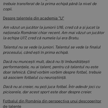
trebuie transferat de la prima echipă până la nivel de
copii.
Despre talentele din academia ”U”
Am văzut un jucător la juniorii U16, cred că a și jucat la
naționala României chiar recent. Am mai văzut un jucător
la echipa U17, cred că numele lui era Bratu.
Talentul nu se vede la juniori. Talentul se vede la finalul
procesului, când ești în prima echipă.
Dacă nu muncești mult, dacă nu îți îmbunătățești
performanțele, nu ai talent, pentru că talentul nu este
doar tehnică. Când vorbim vorbim despre fotbal, trebuie
să asociem fotbalul cu neuroștiință.
Dacă nu ai creier, nu poți juca fotbal. Într-adevăr joci cu
picioarele, dar acest sport este doar despre creier.
Fotbalul din România din perspectiva unui descoperitor
de talente