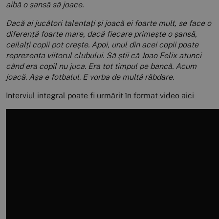
aibă o șansă să joace.
Dacă ai jucători talentați și joacă ei foarte mult, se face o
diferență foarte mare, dacă fiecare primește o șansă,
ceilalți copii pot crește. Apoi, unul din acei copii poate
reprezenta viitorul clubului. Să știi că Joao Felix atunci
când era copil nu juca. Era tot timpul pe bancă. Acum
joacă. Așa e fotbalul. E vorba de multă răbdare.
Interviul integral poate fi urmărit în format video aici