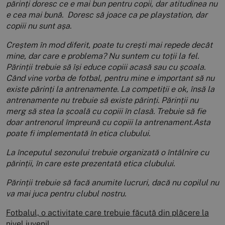
părinți doresc ce e mai bun pentru copii, dar atitudinea nu
e cea mai bună. Doresc să joace ca pe playstation, dar
copiii nu sunt așa.
Creștem în mod diferit, poate tu crești mai repede decât
mine, dar care e problema? Nu suntem cu toții la fel.
Părinții trebuie să își educe copiii acasă sau cu școala.
Când vine vorba de fotbal, pentru mine e important să nu
existe părinți la antrenamente. La competiții e ok, însă la
antrenamente nu trebuie să existe părinți. Părinții nu
merg să stea la școală cu copiii în clasă. Trebuie să fie
doar antrenorul împreună cu copiii la antrenament.Asta
poate fi implementată în etica clubului.
La începutul sezonului trebuie organizată o întâlnire cu
părinții, în care este prezentată etica clubului.
Părinții trebuie să facă anumite lucruri, dacă nu copilul nu
va mai juca pentru clubul nostru.
Fotbalul, o activitate care trebuie făcută din plăcere la
nivel juvenil