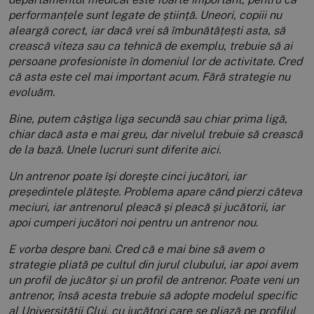
performanțele sunt legate de știință. Uneori, copiii nu
aleargă corect, iar dacă vrei să îmbunătățești asta, să
crească viteza sau ca tehnică de exemplu, trebuie să ai
persoane profesioniste în domeniul lor de activitate. Cred
că asta este cel mai important acum. Fără strategie nu
evoluăm.
Bine, putem câștiga liga secundă sau chiar prima ligă,
chiar dacă asta e mai greu, dar nivelul trebuie să crească
de la bază. Unele lucruri sunt diferite aici.
Un antrenor poate își dorește cinci jucători, iar
președintele plătește. Problema apare când pierzi câteva
meciuri, iar antrenorul pleacă și pleacă și jucătorii, iar
apoi cumperi jucători noi pentru un antrenor nou.
E vorba despre bani. Cred că e mai bine să avem o
strategie pliată pe cultul din jurul clubului, iar apoi avem
un profil de jucător și un profil de antrenor. Poate veni un
antrenor, însă acesta trebuie să adopte modelul specific
al Universității Cluj, cu jucători care se pliază pe profilul