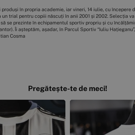
produși în propria academie, iar vineri, 14 iulie, cu începere d
 un trial pentru copiii născuți în anii 2001 și 2002. Selecția v
ți să se prezinte în echipamentul sportiv propriu și cu încălță
). Îi așteptăm, așadar, în Parcul Sportiv “Iuliu Hațieganu”, p
ristian Cosma
Pregătește-te de meci!