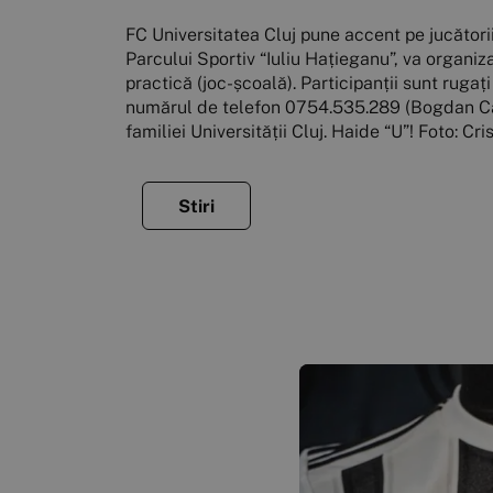
FC Universitatea Cluj pune accent pe jucătorii 
Parcului Sportiv “Iuliu Hațieganu”, va organiza
practică (joc-școală). Participanții sunt ruga
numărul de telefon 0754.535.289 (Bogdan Cantor
familiei Universității Cluj. Haide “U”! Foto: C
Stiri