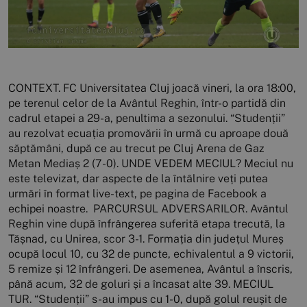
CONTEXT. FC Universitatea Cluj joacă vineri, la ora 18:00,
pe terenul celor de la Avântul Reghin, într-o partidă din
cadrul etapei a 29-a, penultima a sezonului. “Studenții”
au rezolvat ecuația promovării în urmă cu aproape două
săptămâni, după ce au trecut pe Cluj Arena de Gaz
Metan Mediaș 2 (7-0). UNDE VEDEM MECIUL? Meciul nu
este televizat, dar aspecte de la întâlnire veți putea
urmări în format live-text, pe pagina de Facebook a
echipei noastre. PARCURSUL ADVERSARILOR. Avântul
Reghin vine după înfrângerea suferită etapa trecută, la
Tășnad, cu Unirea, scor 3-1. Formația din județul Mureș
ocupă locul 10, cu 32 de puncte, echivalentul a 9 victorii,
5 remize și 12 înfrângeri. De asemenea, Avântul a înscris,
până acum, 32 de goluri și a încasat alte 39. MECIUL
TUR. “Studenții” s-au impus cu 1-0, după golul reușit de