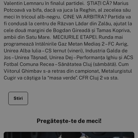
Valentin Lemnaru în finalul partidei. ȘTIAȚI CĂ? Marius
Potcoavă va bifa, dacă va juca la Reghin, al zecelea său
meci în tricoul alb-negru. CINE VA ARBITRA? Partida va
fi condusă la centru de Răzvan Lădar din Zalău, ajutat la
cele două margini de Bogdan Gireadă și Tamas Kopriva,
ambii din Satu Mare. MECIURILE ETAPEI. Runda mai
programează întâlnirile Gaz Metan Mediaș 2 – FC Avrig,
Unirea Alba Iulia – CS Iernut (vineri), Industria Galda de
Jos – Unirea Tășnad, Unirea Dej – Performanța Ighiu și ACS
Fotbal Comuna Recea – Sănătatea Cluj (sâmbătă). Cum
Viitorul Ghimbav s-a retras din campionat, Metalurgistul
Cugir va câștiga la “masa verde”. CFR Cluj 2 va sta.
Stiri
Pregătește-te de meci!