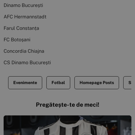
Dinamo București
AFC Hermannstadt
Farul Constanța
FC Botoșani
Concordia Chiajna
CS Dinamo București
Evenimente
Fotbal
Homepage Posts
Sti
Pregătește-te de meci!