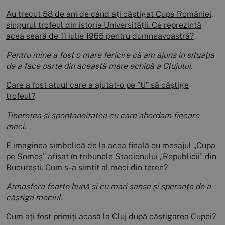
Au trecut 58 de ani de când ați câștigat Cupa României,
singurul trofeul din istoria Universității. Ce reprezintă
acea seară de 11 iulie 1965 pentru dumneavoastră?
Pentru mine a fost o mare fericire că am ajuns în situația
de a face parte din această mare echipă a Clujului.
Care a fost atuul care a ajutat-o pe ”U” să câștige
trofeul?
Tinerețea și spontaneitatea cu care abordam fiecare
meci.
E imaginea simbolică de la acea finală cu mesajul „Cupa
pe Someș” afișat în tribunele Stadionului „Republicii” din
București. Cum s-a simțit al meci din teren?
Atmosfera foarte bună și cu mari șanse și speranțe de a
câștiga meciul.
Cum ați fost primiți acasă la Cluj după câștigarea Cupei?