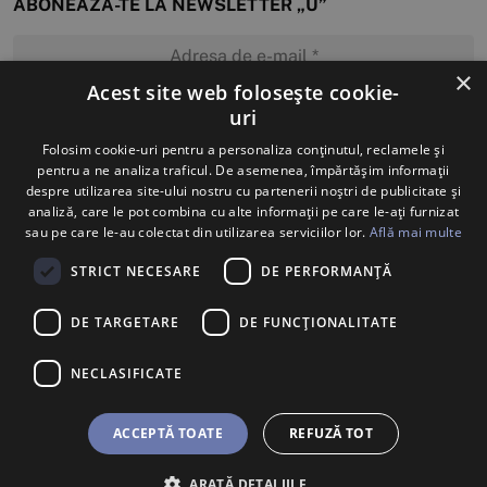
ABONEAZĂ-TE LA NEWSLETTER „U”
×
Acest site web folosește cookie-
uri
MĂ ABONEZ
Folosim cookie-uri pentru a personaliza conținutul, reclamele și
pentru a ne analiza traficul. De asemenea, împărtășim informații
despre utilizarea site-ului nostru cu partenerii noștri de publicitate și
analiză, care le pot combina cu alte informații pe care le-ați furnizat
sau pe care le-au colectat din utilizarea serviciilor lor.
Află mai multe
STRICT NECESARE
DE PERFORMANȚĂ
DE TARGETARE
DE FUNCŢIONALITATE
NECLASIFICATE
ACCEPTĂ TOATE
REFUZĂ TOT
ARATĂ DETALIILE
BILETE
U SHOP