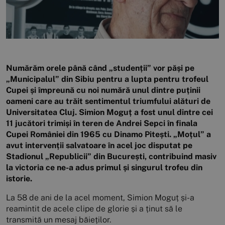
Numărăm orele până când „studenții” vor păși pe
„Municipalul” din Sibiu pentru a lupta pentru trofeul
Cupei și împreună cu noi numără unul dintre puținii
oameni care au trăit sentimentul triumfului alături de
Universitatea Cluj. Simion Moguț a fost unul dintre cei
11 jucători trimiși în teren de Andrei Sepci în finala
Cupei României din 1965 cu Dinamo Pitești. „Moțul” a
avut intervenții salvatoare în acel joc disputat pe
Stadionul „Republicii” din București, contribuind masiv
la victoria ce ne-a adus primul și singurul trofeu din
istorie.
La 58 de ani de la acel moment, Simion Moguț și-a
reamintit de acele clipe de glorie și a ținut să le
transmită un mesaj băieților.