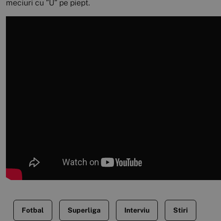
meciuri cu ”U” pe piept.
Fotbal
Superliga
Interviu
Stiri