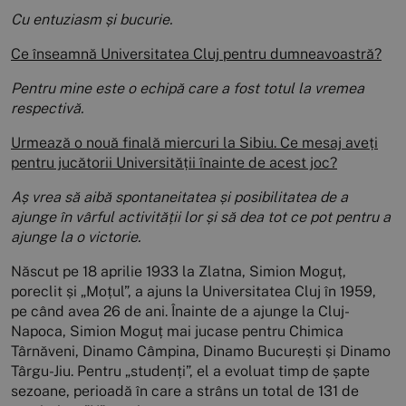
Cu entuziasm și bucurie.
Ce înseamnă Universitatea Cluj pentru dumneavoastră?
Pentru mine este o echipă care a fost totul la vremea
respectivă.
Urmează o nouă finală miercuri la Sibiu. Ce mesaj aveți
pentru jucătorii Universității înainte de acest joc?
Aș vrea să aibă spontaneitatea și posibilitatea de a
ajunge în vârful activității lor și să dea tot ce pot pentru a
ajunge la o victorie.
Născut pe 18 aprilie 1933 la Zlatna, Simion Moguț,
poreclit și „Moțul”, a ajuns la Universitatea Cluj în 1959,
pe când avea 26 de ani. Înainte de a ajunge la Cluj-
Napoca, Simion Moguț mai jucase pentru Chimica
Târnăveni, Dinamo Câmpina, Dinamo București și Dinamo
Târgu-Jiu. Pentru „studenți”, el a evoluat timp de șapte
sezoane, perioadă în care a strâns un total de 131 de