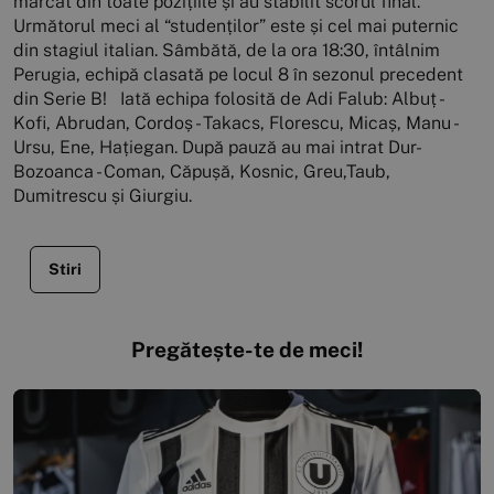
marcat din toate pozițiile și au stabilit scorul final.
Următorul meci al “studenților” este și cel mai puternic
din stagiul italian. Sâmbătă, de la ora 18:30, întâlnim
Perugia, echipă clasată pe locul 8 în sezonul precedent
din Serie B! Iată echipa folosită de Adi Falub: Albuț -
Kofi, Abrudan, Cordoș - Takacs, Florescu, Micaș, Manu -
Ursu, Ene, Hațiegan. După pauză au mai intrat Dur-
Bozoanca - Coman, Căpușă, Kosnic, Greu,Taub,
Dumitrescu și Giurgiu.
Stiri
Pregătește-te de meci!