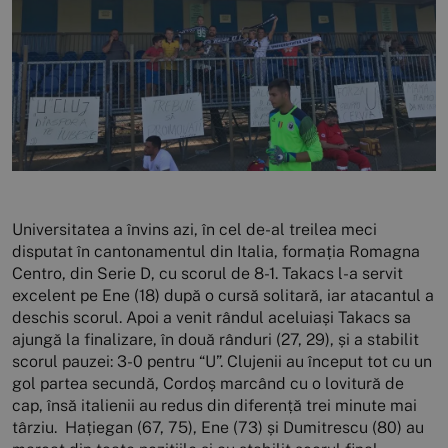
Universitatea a învins azi, în cel de-al treilea meci
disputat în cantonamentul din Italia, formația Romagna
Centro, din Serie D, cu scorul de 8-1. Takacs l-a servit
excelent pe Ene (18) după o cursă solitară, iar atacantul a
deschis scorul. Apoi a venit rândul aceluiași Takacs sa
ajungă la finalizare, în două rânduri (27, 29), și a stabilit
scorul pauzei: 3-0 pentru “U”. Clujenii au început tot cu un
gol partea secundă, Cordoș marcând cu o lovitură de
cap, însă italienii au redus din diferență trei minute mai
târziu. Hațiegan (67, 75), Ene (73) și Dumitrescu (80) au