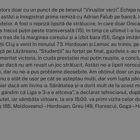
 întors doar cu un punct de pe terenul “Virușilor verzi”. Echipa
astăzi a înregistrat prima remiză cu Adrian Falub pe bancă, î
delor. A fost o repriză lipsită de strălucire, în care doar Onic
trecut puțin peste transversală (15), în timp ce ultimul l-a lua
 tras de la marginea careului și a izbit bara (51), Goga imitâ
ii Cluj a venit în minutul 73. Hordouan și Lemac au trimis, pe
ingă pe Lăzăreanu. “Studenții” au forțat pe final, gazdele s-au
fi meritat victoria, în ciuda prestației mai puțin reușite, e con
r dacă nu am reușit un joc strălucit. Astăzi ne-a lipsit noroc
ne, dar nu ne-a pus probleme deosebite. Am obținut doar un p
u e atât de ușor pe cât se așteptau mulți, dar vom lupta pâ
ar dacă am învins-o. Sănătatea și-a dorit mult de la acest me
e gândim că Liga a 3-a e altceva”, a declarat tehnicianul, dup
tat, iar sâmbăta viitoare, la ora 15:00, va primi vizita celor d
aș (85, Moldoveanu) – Hordouan, Greu (49, Florescu), Goga – 