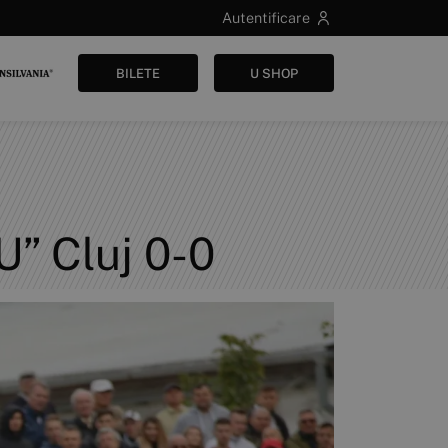
Autentificare
BILETE
U SHOP
U” Cluj 0-0