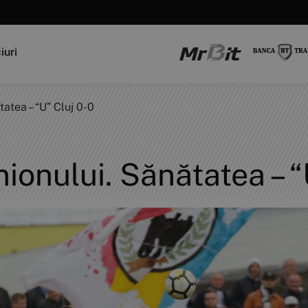
iuri
atea – “U” Cluj 0-0
onului. Sănătatea – “