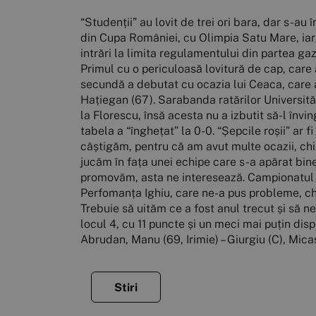
“Studenții” au lovit de trei ori bara, dar s-au
din Cupa României, cu Olimpia Satu Mare, iar 
intrări la limita regulamentului din partea gaz
Primul cu o periculoasă lovitură de cap, care a 
secundă a debutat cu ocazia lui Ceaca, care a
Hațiegan (67). Sarabanda ratărilor Universităț
la Florescu, însă acesta nu a izbutit să-l înv
tabela a “înghețat” la 0-0. “Șepcile roșii” ar 
câștigăm, pentru că am avut multe ocazii, chia
jucăm în fața unei echipe care s-a apărat bi
promovăm, asta ne interesează. Campionatul n
Perfomanța Ighiu, care ne-a pus probleme, chi
Trebuie să uităm ce a fost anul trecut și să n
locul 4, cu 11 puncte și un meci mai puțin dispu
Abrudan, Manu (69, Irimie) – Giurgiu (C), Mic
Stiri