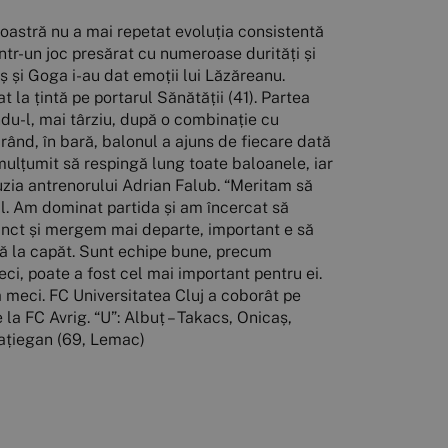
 noastră nu a mai repetat evoluția consistentă
ntr-un joc presărat cu numeroase durități și
aș și Goga i-au dat emoții lui Lăzăreanu.
t la țintă pe portarul Sănătății (41). Partea
ndu-l, mai târziu, după o combinație cu
 rând, în bară, balonul a ajuns de fiecare dată
 mulțumit să respingă lung toate baloanele, iar
cluzia antrenorului Adrian Falub. “Meritam să
ul. Am dominat partida și am încercat să
unct și mergem mai departe, important e să
nă la capăt. Sunt echipe bune, precum
ci, poate a fost cel mai important pentru ei.
ă meci. FC Universitatea Cluj a coborât pe
e la FC Avrig. “U”: Albuț – Takacs, Onicaș,
Hațiegan (69, Lemac)