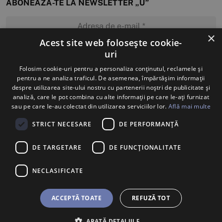
ABONEAZĂ-TE LA NEWSLETTER „U”
×
Acest site web folosește cookie-
uri
MĂ ABONEZ
Folosim cookie-uri pentru a personaliza conținutul, reclamele și
pentru a ne analiza traficul. De asemenea, împărtășim informații
despre utilizarea site-ului nostru cu partenerii noștri de publicitate și
analiză, care le pot combina cu alte informații pe care le-ați furnizat
sau pe care le-au colectat din utilizarea serviciilor lor.
Află mai multe
STRICT NECESARE
DE PERFORMANȚĂ
DE TARGETARE
DE FUNCŢIONALITATE
NECLASIFICATE
ACCEPTĂ TOATE
REFUZĂ TOT
ARATĂ DETALIILE