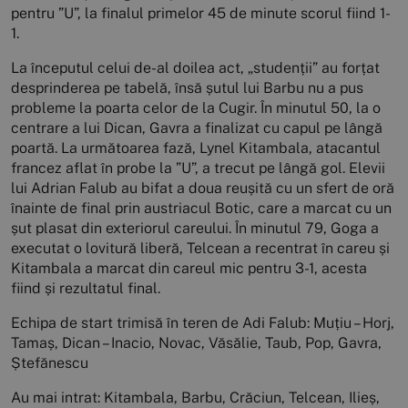
pentru ”U”, la finalul primelor 45 de minute scorul fiind 1-
1.
La începutul celui de-al doilea act, „studenții” au forțat
desprinderea pe tabelă, însă șutul lui Barbu nu a pus
probleme la poarta celor de la Cugir. În minutul 50, la o
centrare a lui Dican, Gavra a finalizat cu capul pe lângă
poartă. La următoarea fază, Lynel Kitambala, atacantul
francez aflat în probe la ”U”, a trecut pe lângă gol. Elevii
lui Adrian Falub au bifat a doua reușită cu un sfert de oră
înainte de final prin austriacul Botic, care a marcat cu un
șut plasat din exteriorul careului. În minutul 79, Goga a
executat o lovitură liberă, Telcean a recentrat în careu și
Kitambala a marcat din careul mic pentru 3-1, acesta
fiind și rezultatul final.
Echipa de start trimisă în teren de Adi Falub: Muțiu – Horj,
Tamaș, Dican – Inacio, Novac, Văsălie, Taub, Pop, Gavra,
Ștefănescu
Au mai intrat: Kitambala, Barbu, Crăciun, Telcean, Ilieș,