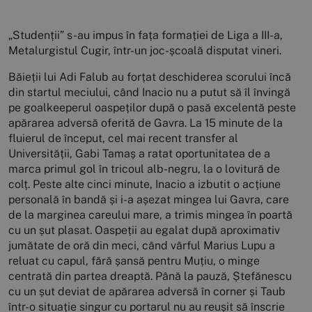
„Studenții” s-au impus în fața formației de Liga a III-a,
Metalurgistul Cugir, într-un joc-școală disputat vineri.
Băieții lui Adi Falub au forțat deschiderea scorului încă
din startul meciului, când Inacio nu a putut să îl învingă
pe goalkeeperul oaspeților după o pasă excelentă peste
apărarea adversă oferită de Gavra. La 15 minute de la
fluierul de început, cel mai recent transfer al
Universității, Gabi Tamaș a ratat oportunitatea de a
marca primul gol în tricoul alb-negru, la o lovitură de
colț. Peste alte cinci minute, Inacio a izbutit o acțiune
personală în bandă și i-a așezat mingea lui Gavra, care
de la marginea careului mare, a trimis mingea în poartă
cu un șut plasat. Oaspeții au egalat după aproximativ
jumătate de oră din meci, când vârful Marius Lupu a
reluat cu capul, fără șansă pentru Muțiu, o minge
centrată din partea dreaptă. Până la pauză, Ștefănescu
cu un șut deviat de apărarea adversă în corner și Taub
într-o situație singur cu portarul nu au reușit să înscrie