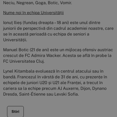
Neciu, Negrean, Goga, Botic, Vomir.
Nume noi în echipa Universității
Ionuț Ilieș (fundaș dreapta – 18 ani) este unul dintre
juniorii de perspectivă din cadrul academiei noastre, care
se în această perioadă cu echipa de seniori a
Universității.
Manuel Botic (21 de ani) este un mijlocaș ofensiv austriac
crescut de FC Admira Wacker. Acesta se află în probe la
FC Universitatea Cluj.
Lynel Kitambala evoluează în centrul atacului sau în
bandă. Francezul în vârstă de 31 de ani, cu prezențe în
echipele de juniori U20 și U21 ale Franței, a trecut în
cariera sa la echipe precum AJ Auxerre, Dijon, Dynano
Dresda, Saint-Étienne sau Levski Sofia.
Stiri