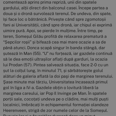
comentează aprins prima repriză, unii din spatele
gardului, alții direct din balconul casei. Începe partea a
doua și o dronă survolează terenul. De undeva, din spate,
își face loc o bătrânică. Privește când spre zgomotoșii
fani ai Universității, când spre dronă, iar chipul ei exprimă
uimire pură. Apoi, se pierde în mulțime. Între timp, pe
teren, Someșul Gilău profită de relaxarea prematură a
“Șepcilor roșii” și bifează cea mai mare ocazie a sa de
până atunci. Donca scapă singur în banda stângă, dar
șutează în Man (55). “U” nu forțează, iar gazdele continuă
să le dea emoții ultrașilor aflați după garduri, la ocazia
lui Prodan (57). Pintea salvează situația, face 2-0 cu un
șut la colțul lung, în minutul 71, și sărbătorește golul
alături de galeria aflată la doi paşi de marginea terenului.
Şase minute mai târziu, Universitatea încasează primul
gol în liga a IV-a. Gazdele obțin o lovitură liberă la
marginea careului, iar Pop îl învinge pe Man. În spatele
porții sale, cocoțați undeva pe o clădire, mai mulți puști
localnici, îmbrăcați în echipamentul formației olandeze
Heerenveen, strigă de zor numele celor de la Someșul.