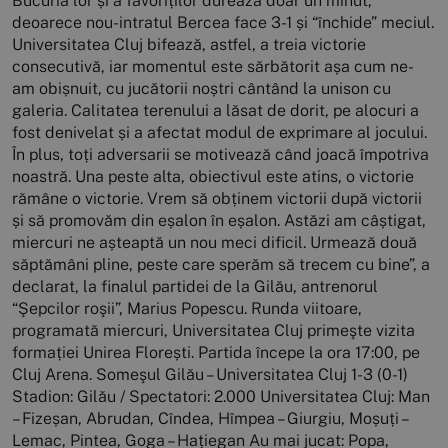
Bucuria lor și a favoriților durează doar un minut,
deoarece nou-intratul Bercea face 3-1 și “închide” meciul.
Universitatea Cluj bifează, astfel, a treia victorie
consecutivă, iar momentul este sărbătorit așa cum ne-
am obișnuit, cu jucătorii noștri cântând la unison cu
galeria. Calitatea terenului a lăsat de dorit, pe alocuri a
fost denivelat și a afectat modul de exprimare al jocului.
În plus, toți adversarii se motivează când joacă împotriva
noastră. Una peste alta, obiectivul este atins, o victorie
rămâne o victorie. Vrem să obținem victorii după victorii
și să promovăm din eșalon în eșalon. Astăzi am câștigat,
miercuri ne așteaptă un nou meci dificil. Urmează două
săptămâni pline, peste care sperăm să trecem cu bine”, a
declarat, la finalul partidei de la Gilău, antrenorul
“Şepcilor roşii”, Marius Popescu. Runda viitoare,
programată miercuri, Universitatea Cluj primeşte vizita
formației Unirea Florești. Partida începe la ora 17:00, pe
Cluj Arena. Someşul Gilău – Universitatea Cluj 1-3 (0-1)
Stadion: Gilău / Spectatori: 2.000 Universitatea Cluj: Man
– Fizeșan, Abrudan, Cîndea, Hîmpea – Giurgiu, Moșuți –
Lemac, Pintea, Goga – Hațiegan Au mai jucat: Popa,