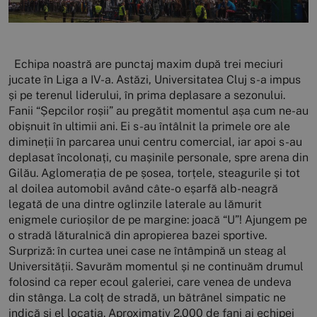
Echipa noastră are punctaj maxim după trei meciuri
jucate în Liga a IV-a. Astăzi, Universitatea Cluj s-a impus
și pe terenul liderului, în prima deplasare a sezonului.
Fanii “Șepcilor roșii” au pregătit momentul așa cum ne-au
obișnuit în ultimii ani. Ei s-au întâlnit la primele ore ale
dimineții în parcarea unui centru comercial, iar apoi s-au
deplasat încolonați, cu mașinile personale, spre arena din
Gilău. Aglomerația de pe șosea, torțele, steagurile și tot
al doilea automobil având câte-o eșarfă alb-neagră
legată de una dintre oglinzile laterale au lămurit
enigmele curioșilor de pe margine: joacă “U”! Ajungem pe
o stradă lăturalnică din apropierea bazei sportive.
Surpriză: în curtea unei case ne întâmpină un steag al
Universității. Savurăm momentul și ne continuăm drumul
folosind ca reper ecoul galeriei, care venea de undeva
din stânga. La colț de stradă, un bătrânel simpatic ne
indică și el locația. Aproximativ 2.000 de fani ai echipei