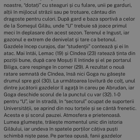
noastre, “dotați” cu steaguri și cu fulare, unii pe garduri,
alții în mijlocul străzii sau pe trotuare, cântau din
dragoste pentru culori. După gard e baza sportivă a celor
de la Someşul Gilău, unde “U” trebuie să joace primul
meci în deplasare din acest sezon. Terenul e îngust, iar
gazonul e extrem de denivelat şi tare ca betonul.
Gazdele încep curajos, dar “studenţii” contează şi ei în
atac. Mai întâi, Lemac (19) și Cîndea (23) ratează ținta din
poziții bune, după care Moșuți îl întinde și el pe portarul
Biliga, care respinge în corner (29). A rezultat o nouă
ratare semnată de Cîndea, însă nici Goga nu găseşte
drumul spre gol (30). La următoarea lovitură de colț, unul
dintre jucătorii gazdelor îl agaţă în careu pe Abrudan, iar
Goga deschide scorul de la punctul cu var (32). 1-0
pentru “U”, iar în stradă, în “sectorul” ocupat de suporterii
Universității, se aprind din nou torțele și se cântă frenetic.
Acesta e și scorul pauzei. Atmosfera e prietenoasă.
Lumea glumește, trăiește momentul unic din istoria
Gilăului, iar undeva în spatele porților câțiva puști
schimbă niște pase. Pe partea opusă, fanii gazdelor