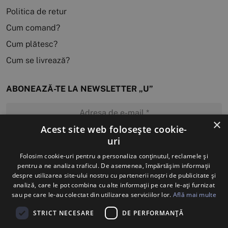
Politica de retur
Cum comand?
Cum plătesc?
Cum se livrează?
ABONEAZĂ-TE LA NEWSLETTER „U”
×
Acest site web folosește cookie-
uri
MĂ ABONEZ
Folosim cookie-uri pentru a personaliza conținutul, reclamele și
pentru a ne analiza traficul. De asemenea, împărtășim informații
despre utilizarea site-ului nostru cu partenerii noștri de publicitate și
analiză, care le pot combina cu alte informații pe care le-ați furnizat
sau pe care le-au colectat din utilizarea serviciilor lor.
Află mai multe
STRICT NECESARE
DE PERFORMANȚĂ