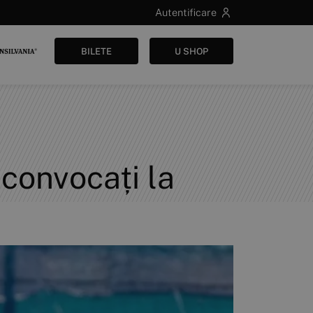
Autentificare
BILETE
U SHOP
t convocați la