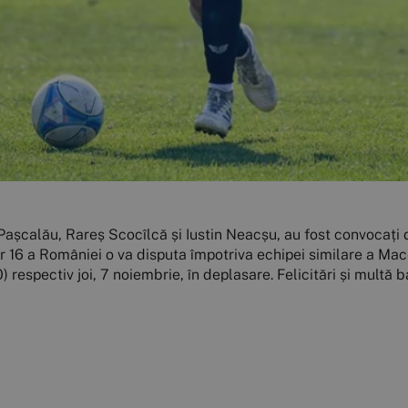
an Pașcalău, Rareș Scocîlcă și Iustin Neacșu, au fost convoca
16 a României o va disputa împotriva echipei similare a Macedo
respectiv joi, 7 noiembrie, în deplasare. Felicitări și multă b