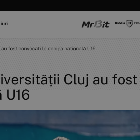
iuri
luj au fost convocați la echipa națională U16
niversității Cluj au fos
ă U16