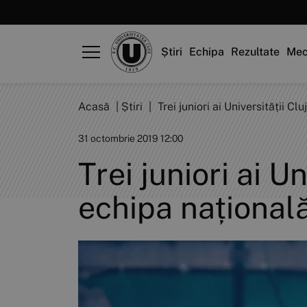
Știri
Echipa
Rezultate
Mec
Acasă
|
Știri
|
Trei juniori ai Universității C
31 octombrie 2019 12:00
Trei juniori ai U
echipa național