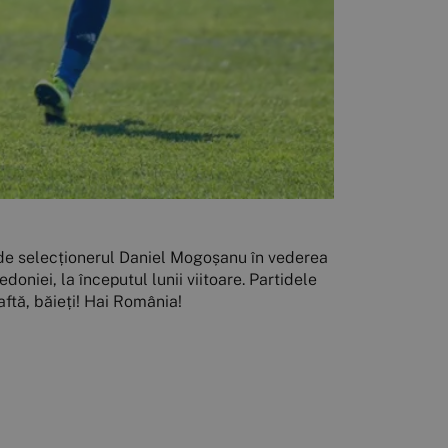
ți de selecționerul Daniel Mogoșanu în vederea
niei, la începutul lunii viitoare. Partidele
aftă, băieți! Hai România!