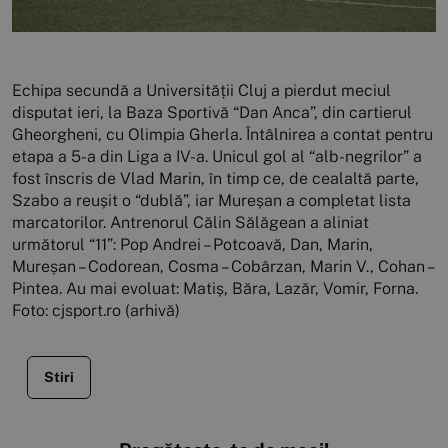
Echipa secundă a Universității Cluj a pierdut meciul
disputat ieri, la Baza Sportivă “Dan Anca”, din cartierul
Gheorgheni, cu Olimpia Gherla. Întâlnirea a contat pentru
etapa a 5-a din Liga a IV-a. Unicul gol al “alb-negrilor” a
fost înscris de Vlad Marin, în timp ce, de cealaltă parte,
Szabo a reușit o “dublă”, iar Mureșan a completat lista
marcatorilor. Antrenorul Călin Sălăgean a aliniat
următorul “11”: Pop Andrei – Potcoavă, Dan, Marin,
Mureșan – Codorean, Cosma – Cobârzan, Marin V., Cohan –
Pintea. Au mai evoluat: Matiș, Băra, Lazăr, Vomir, Forna.
Foto: cjsport.ro (arhivă)
Stiri