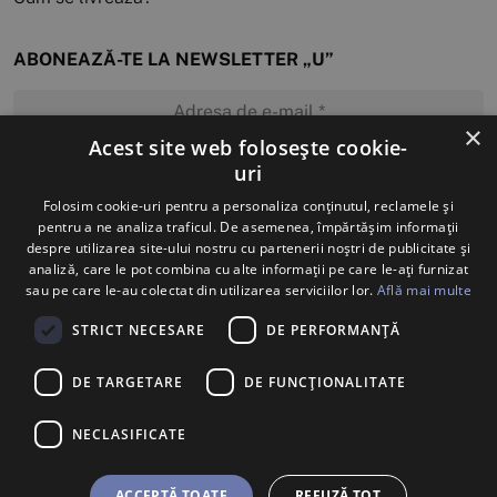
ABONEAZĂ-TE LA NEWSLETTER „U”
×
Acest site web folosește cookie-
uri
MĂ ABONEZ
Folosim cookie-uri pentru a personaliza conținutul, reclamele și
pentru a ne analiza traficul. De asemenea, împărtășim informații
despre utilizarea site-ului nostru cu partenerii noștri de publicitate și
analiză, care le pot combina cu alte informații pe care le-ați furnizat
sau pe care le-au colectat din utilizarea serviciilor lor.
Află mai multe
STRICT NECESARE
DE PERFORMANȚĂ
DE TARGETARE
DE FUNCŢIONALITATE
NECLASIFICATE
ACCEPTĂ TOATE
REFUZĂ TOT