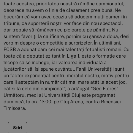
toate acestea, prioritatea noastră rămâne campionatul,
deoarece nu avem o linie de clasament prea bună. Ne
bucurăm că vom avea ocazia să aducem mulți oameni în
tribune, că suporterii noștri vor face din nou spectacol,
dar trebuie să rămânem cu picioarele pe pământ. Nu
suntem favoriți la calificare, pornim cu șansa a doua, deși
vorbim despre o competiție a surprizelor. În ultimii ani,
FCSB a adunat cam cei mai talentați fotbaliști români. Cu
toate că a debutat ezitant în Liga 1, este o formație care
începe să se închege, iar valoarea individuală a
jucătorilor săi își spune cuvântul. Fanii Universității sunt
un factor exponențial pentru moralul nostru, motiv pentru
care îi așteptăm în număr cât mai mare atât la acest joc,
cât și la cele din campionat”, a adăugat “Geo Flores”.
Următorul meci al Universității Cluj este programat
duminică, la ora 13:00, pe Cluj Arena, contra Ripensiei
Timișoara.
Stiri