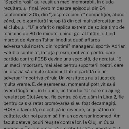
“Șepcile roșii” au reușit un meci memorabil, în ciuda
rezultatului final. Vorbim despre episodul din 24
septembrie 2015, din “șaisprezecimile” competiției, atunci
când, cu o garnitură încropită din cei mai valoroși juniori
ai clubului, “U” a oferit o replică extrem de solidă timp de
mai bine de 80 de minute, unicul gol al întâlnirii fiind
marcat de Aymen Tahar. Imediat după aflarea
adversarului nostru din “optimi”, managerul sportiv Adrian
Falub a subliniat, în fața presei, motivele pentru care
partida contra FCSB devine una specială, de neratat. “E
un meci important, mai ales pentru suporterii noștri, care
au ocazia să umple stadionul într-o partidă cu un
adversar împotriva căruia Universitatea nu a jucat de
multă vreme. E, de asemenea, momentul potrivit să îi
avem lângă noi, în tribune, pe fanii lui “U” care nu ajung
regulat pe Cluj Arena, fie pentru că evoluăm în Liga 2, fie
pentru că s-a ratat promovarea și au fost dezamăgiți.
FCSB e favorită, e o echipă în revenire, cu jucători de
calitate, dar noi putem să fim un adversar incomod. Am
făcut câteva jocuri reușite contra lor, la Cluj, în Cupa
României. Îmi amintesc că am izbutit să îi eliminăm (1-0,