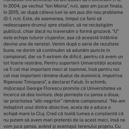
în 2004, pe vechiul “Ion Moina”, n.n), apoi am jucat finala,
în 2015, iar după câteva luni le-am pus din nou probleme
(0-1, n.n). Este, de asemenea, timpul ca fanii să
redescopere drumul spre stadion, să ne recâștigăm
publicul, chiar dacă nu traversăm o formă grozavă. “U”
este echipa tuturor clujenilor, așa că această întâlnire
devine una de neratat. Venim după o serie de rezultate
bune, ne dorim să continuăm să adunăm puncte în
campionat, dar va fi extrem de dificil, pentru că avem un
lot foarte restrâns. Pentru suporterii Universității acesta
va fi cel mai important meci al toamnei, însă pentru noi
cel mai important rămâne duelul de duminică, împotriva
Ripensiei Timișoara”, a declarat Falub. În schimb,
mijlocașul George Florescu promite că Universitatea va
încerca să dea lovitura, deși pornește cu șansa a doua,
iar prioritatea “alb-negrilor” rămâne campionatul. “Ne-am
îndeplinit unul dintre obiective, acela de a aduce o
echipă mare la Cluj. Cred că toată lumea e conștientă că
nu putem să avem mari pretenții de la acest meci, însă ne
vom juca șansa, având și avantajul terenului propriu. Cu