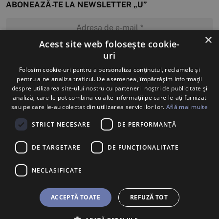
ABONEAZĂ-TE LA NEWSLETTER „U”
×
Acest site web folosește cookie-
uri
MĂ ABONEZ
Folosim cookie-uri pentru a personaliza conținutul, reclamele și
pentru a ne analiza traficul. De asemenea, împărtășim informații
despre utilizarea site-ului nostru cu partenerii noștri de publicitate și
analiză, care le pot combina cu alte informații pe care le-ați furnizat
sau pe care le-au colectat din utilizarea serviciilor lor.
Află mai multe
STRICT NECESARE
DE PERFORMANȚĂ
DE TARGETARE
DE FUNCŢIONALITATE
NECLASIFICATE
ACCEPTĂ TOATE
REFUZĂ TOT