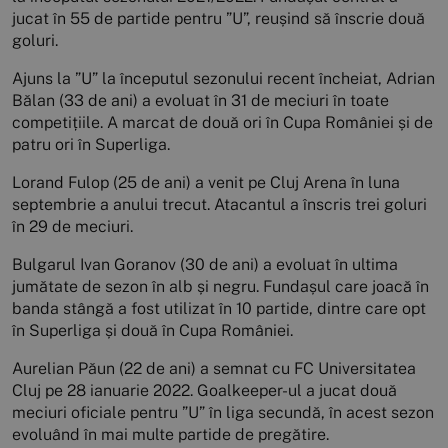
jucat în 55 de partide pentru ”U”, reușind să înscrie două
goluri.
Ajuns la ”U” la începutul sezonului recent încheiat, Adrian
Bălan (33 de ani) a evoluat în 31 de meciuri în toate
competițiile. A marcat de două ori în Cupa României și de
patru ori în Superliga.
Lorand Fulop (25 de ani) a venit pe Cluj Arena în luna
septembrie a anului trecut. Atacantul a înscris trei goluri
în 29 de meciuri.
Bulgarul Ivan Goranov (30 de ani) a evoluat în ultima
jumătate de sezon în alb și negru. Fundașul care joacă în
banda stângă a fost utilizat în 10 partide, dintre care opt
în Superliga și două în Cupa României.
Aurelian Păun (22 de ani) a semnat cu FC Universitatea
Cluj pe 28 ianuarie 2022. Goalkeeper-ul a jucat două
meciuri oficiale pentru ”U” în liga secundă, în acest sezon
evoluând în mai multe partide de pregătire.