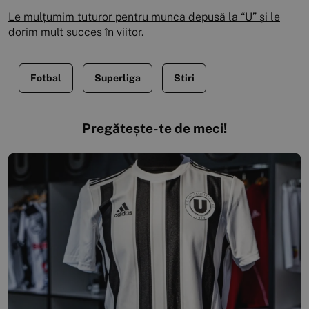
Le mulțumim tuturor pentru munca depusă la “U” și le
dorim mult succes în viitor.
Fotbal
Superliga
Stiri
Pregătește-te de meci!