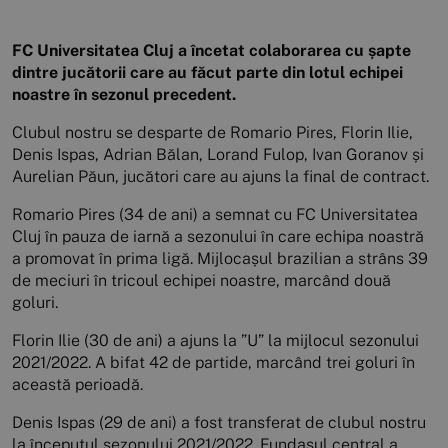
FC Universitatea Cluj a încetat colaborarea cu șapte
dintre jucătorii care au făcut parte din lotul echipei
noastre în sezonul precedent.
Clubul nostru se desparte de Romario Pires, Florin Ilie,
Denis Ispas, Adrian Bălan, Lorand Fulop, Ivan Goranov și
Aurelian Păun, jucători care au ajuns la final de contract.
Romario Pires (34 de ani) a semnat cu FC Universitatea
Cluj în pauza de iarnă a sezonului în care echipa noastră
a promovat în prima ligă. Mijlocașul brazilian a strâns 39
de meciuri în tricoul echipei noastre, marcând două
goluri.
Florin Ilie (30 de ani) a ajuns la ”U” la mijlocul sezonului
2021/2022. A bifat 42 de partide, marcând trei goluri în
această perioadă.
Denis Ispas (29 de ani) a fost transferat de clubul nostru
la începutul sezonului 2021/2022. Fundașul central a