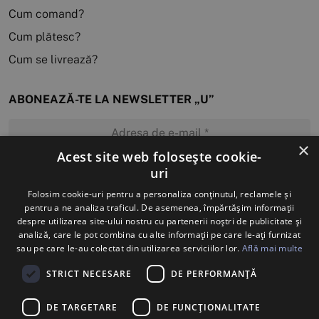
Cum comand?
Cum plătesc?
Cum se livrează?
ABONEAZĂ-TE LA NEWSLETTER „U”
×
Acest site web folosește cookie-
uri
MĂ ABONEZ
Folosim cookie-uri pentru a personaliza conținutul, reclamele și
pentru a ne analiza traficul. De asemenea, împărtășim informații
despre utilizarea site-ului nostru cu partenerii noștri de publicitate și
analiză, care le pot combina cu alte informații pe care le-ați furnizat
sau pe care le-au colectat din utilizarea serviciilor lor.
Află mai multe
STRICT NECESARE
DE PERFORMANȚĂ
DE TARGETARE
DE FUNCŢIONALITATE