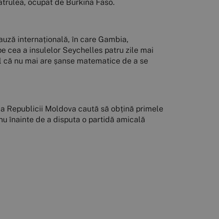
patrulea, ocupat de Burkina Faso.
pauză internațională, în care Gambia,
pe cea a insulelor Seychelles patru zile mai
fel că nu mai are șanse matematice de a se
nala Republicii Moldova caută să obțină primele
 nu înainte de a disputa o partidă amicală