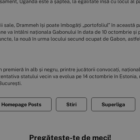
lasament, Uganda este a șaptea, la egalitate însă cu locul al 
rii sale, Drammeh își poate îmbogăți „portofoliul” în această 
ne va întâlni naționala Gabonului în data de 10 octombrie și 
 puncte, la nouă în urma locului secund ocupat de Gabon, ast
în premieră în alb și negru, printre jucătorii convocați, națio
ezentativa statului vecin va evolua pe 14 octombrie în Estonia,
București.
Homepage Posts
Stiri
Superliga
Pregătește-te de meci!