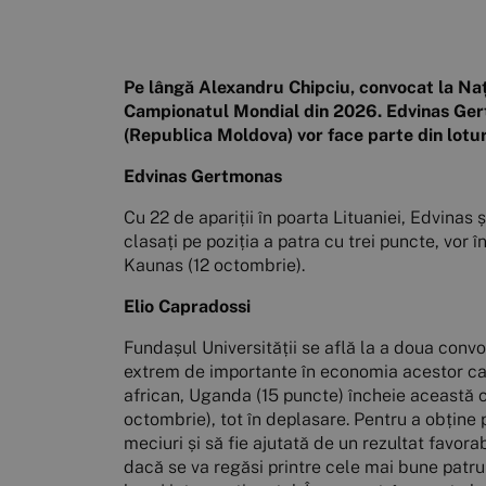
Pe lângă Alexandru Chipciu, convocat la Națio
Campionatul Mondial din 2026. Edvinas Gert
(Republica Moldova) vor face parte din lotur
Edvinas Gertmonas
Cu 22 de apariții în poarta Lituaniei, Edvinas ș
clasați pe poziția a patra cu trei puncte, vor 
Kaunas (12 octombrie).
Elio Capradossi
Fundașul Universității se află la a doua convo
extrem de importante în economia acestor cali
african, Uganda (15 puncte) încheie această 
octombrie), tot în deplasare. Pentru a obține
meciuri și să fie ajutată de un rezultat favor
dacă se va regăsi printre cele mai bune patru