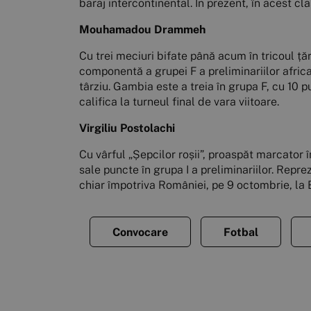
baraj intercontinental. În prezent, în acest c
Mouhamadou Drammeh
Cu trei meciuri bifate până acum în tricoul ță
componentă a grupei F a preliminariilor africa
târziu. Gambia este a treia în grupa F, cu 10
califica la turneul final de vara viitoare.
Virgiliu Postolachi
Cu vârful „Șepcilor roșii”, proaspăt marcator 
sale puncte în grupa I a preliminariilor. Repr
chiar împotriva României, pe 9 octombrie, la 
Convocare
Fotbal