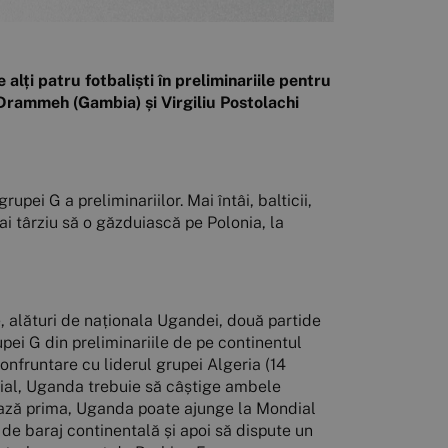
lți patru fotbaliști în preliminariile pentru
rammeh (Gambia) și Virgiliu Postolachi
upei G a preliminariilor. Mai întâi, balticii,
mai târziu să o găzduiască pe Polonia, la
e, alături de naționala Ugandei, două partide
pei G din preliminariile de pe continentul
nfruntare cu liderul grupei Algeria (14
ndial, Uganda trebuie să câștige ambele
lsează prima, Uganda poate ajunge la Mondial
de baraj continentală și apoi să dispute un