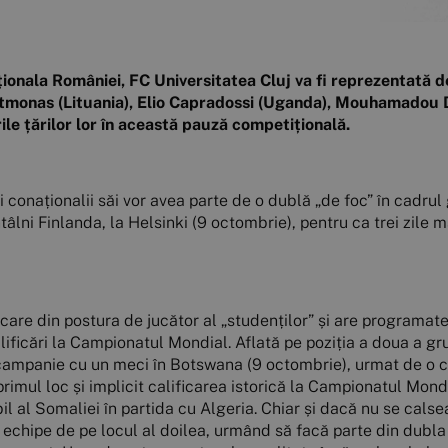
nala României, FC Universitatea Cluj va fi reprezentată de a
monas (Lituania), Elio Capradossi (Uganda), Mouhamadou D
ile țărilor lor în această pauză competițională.
i conaționalii săi vor avea parte de o dublă „de foc” în cadrul gr
întâlni Finlanda, la Helsinki (9 octombrie), pentru ca trei zile 
care din postura de jucător al „studenților” și are programat
ficări la Campionatul Mondial. Aflată pe poziția a doua a gru
campanie cu un meci în Botswana (9 octombrie), urmat de o co
 primul loc și implicit calificarea istorică la Campionatul Mo
abil al Somaliei în partida cu Algeria. Chiar și dacă nu se ca
 echipe de pe locul al doilea, urmând să facă parte din dubla 