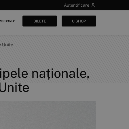
Autentificare
BILETE
U SHOP
e Unite
hipele naționale,
Unite