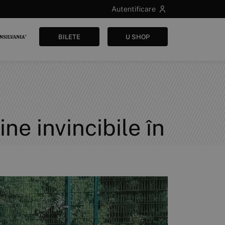
Autentificare
BILETE
U SHOP
ne invincibile în