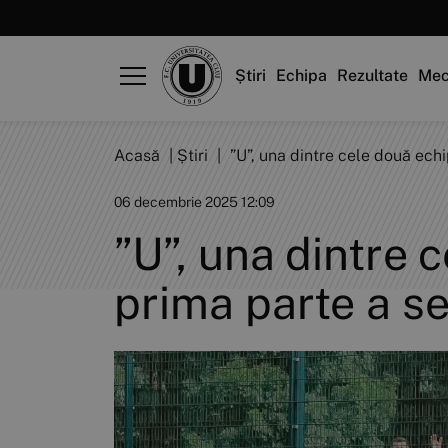
Știri
Echipa
Rezultate
Mec
Acasă
|
Știri
|
”U”, una dintre cele două ech
06 decembrie 2025 12:09
”U”, una dintre 
prima parte a s