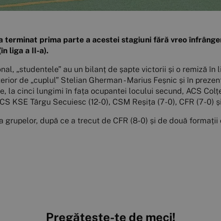
 a terminat prima parte a acestei stagiuni fără vreo înfrâng
 liga a II-a).
l, „studentele” au un bilanț de șapte victorii și o remiză în l
erior de „cuplul” Stelian Gherman - Marius Feșnic și în prezen
e, la cinci lungimi în fața ocupantei locului secund, ACS Colț
CS KSE Târgu Secuiesc (12-0), CSM Reșița (7-0), CFR (7-0) și 
za grupelor, după ce a trecut de CFR (8-0) și de două formaț
Pregătește-te de meci!