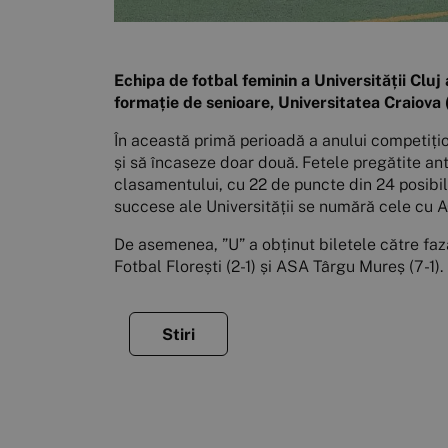
Echipa de fotbal feminin a Universității Cluj
formație de senioare, Universitatea Craiova (în
În această primă perioadă a anului competiționa
și să încaseze doar două. Fetele pregătite ant
clasamentului, cu 22 de puncte din 24 posibil
succese ale Universității se numără cele cu A
De asemenea, ”U” a obținut biletele către fa
Fotbal Florești (2-1) și ASA Târgu Mureș (7-1).
Stiri