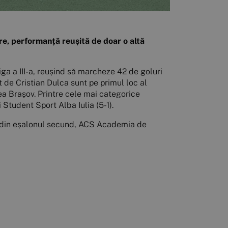
ere, performanță reușită de doar o altă
iga a III-a, reușind să marcheze 42 de goluri
t de Cristian Dulca sunt pe primul loc al
ea Brașov. Printre cele mai categorice
Student Sport Alba Iulia (5-1).
ii din eșalonul secund, ACS Academia de