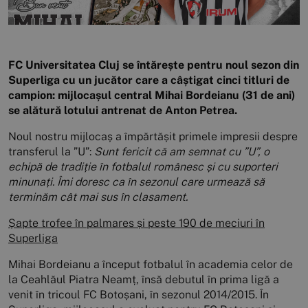
FC Universitatea Cluj se întărește pentru noul sezon din
Superliga cu un jucător care a câștigat cinci titluri de
campion: mijlocașul central Mihai Bordeianu (31 de ani)
se alătură lotului antrenat de Anton Petrea.
Noul nostru mijlocaș a împărtășit primele impresii despre
transferul la ”U”:
Sunt fericit că am semnat cu ”U”, o
echipă de tradiție în fotbalul românesc și cu suporteri
minunați. Îmi doresc ca în sezonul care urmează să
terminăm cât mai sus în clasament.
Șapte trofee în palmares și peste 190 de meciuri în
Superliga
Mihai Bordeianu a început fotbalul în academia celor de
la Ceahlăul Piatra Neamț, însă debutul în prima ligă a
venit în tricoul FC Botoșani, în sezonul 2014/2015. În