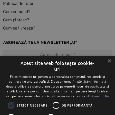
Politica de retur
Cum comand?
Cum plătesc?
Cum se livrează?
ABONEAZĂ-TE LA NEWSLETTER „U”
×
Acest site web folosește cookie-
uri
MĂ ABONEZ
Folosim cookie-uri pentru a personaliza conținutul, reclamele și
pentru a ne analiza traficul. De asemenea, împărtășim informații
despre utilizarea site-ului nostru cu partenerii noștri de publicitate și
analiză, care le pot combina cu alte informații pe care le-ați furnizat
sau pe care le-au colectat din utilizarea serviciilor lor.
Află mai multe
STRICT NECESARE
DE PERFORMANȚĂ