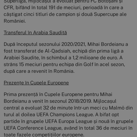
Superliga, mijlocașul a evoluat pentru FC Botoșani și
CFR, bifând în total 191 de meciuri, perioadă în care a
câștigat cinci titluri de campion și două Supercupe ale
României.
Transferul în Arabia Saudită
După începutul sezonului 2020/2021, Mihai Bordeianu a
fost transferat de Al-Qadsiah, echipă din prima ligă a
Arabiei Saudite, în schimbul a 1,2 milioane de euro. A
strâns 15 meciuri pentru echipa din Golf în acel sezon,
după care a revenit în România.
Prezențe în Cupele Europene
Prima prezență în Cupele Europene pentru Mihai
Bordeianu a venit în sezonul 2018/2019. Mijlocașul
central a evoluat 32 de minute într-un meci cu Malmö din
turul al doilea UEFA Champions League. A bifat opt
partide în grupele UEFA Europa League și nouă în grupele
UEFA Conference League, având în total 36 de meciuri în
toate fazele competițiilor europene.