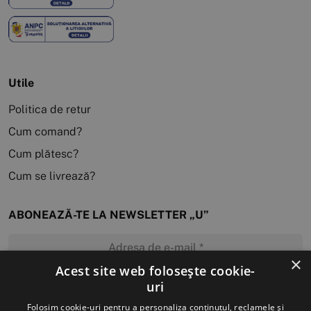
Utile
Politica de retur
Cum comand?
Cum plătesc?
Cum se livrează?
ABONEAZĂ-TE LA NEWSLETTER „U”
×
Acest site web folosește cookie-
uri
MĂ ABONEZ
Folosim cookie-uri pentru a personaliza conținutul, reclamele și