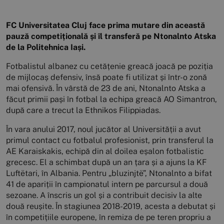
FC Universitatea Cluj face prima mutare din această
pauză competițională și îl transferă pe Ntonalnto Atska
de la Politehnica Iași.
Fotbalistul albanez cu cetățenie greacă joacă pe poziția
de mijlocaș defensiv, însă poate fi utilizat și într-o zonă
mai ofensivă. În vârstă de 23 de ani, Ntonalnto Atska a
făcut primii pași în fotbal la echipa greacă AO Simantron,
după care a trecut la Ethnikos Filippiadas.
În vara anului 2017, noul jucător al Universității a avut
primul contact cu fotbalul profesionist, prin transferul la
AE Karaiskakis, echipă din al doilea eșalon fotbalistic
grecesc. El a schimbat după un an țara și a ajuns la KF
Luftëtari, în Albania. Pentru „bluzinjtë”, Ntonalnto a bifat
41 de apariții în campionatul intern pe parcursul a două
sezoane. A înscris un gol și a contribuit decisiv la alte
două reușite. În stagiunea 2018-2019, acesta a debutat și
în competițiile europene, în remiza de pe teren propriu a