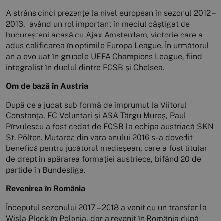
A strâns cinci prezențe la nivel european în sezonul 2012 –
2013, având un rol important în meciul câștigat de
bucureșteni acasă cu Ajax Amsterdam, victorie care a
adus calificarea în optimile Europa League. În următorul
an a evoluat în grupele UEFA Champions League, fiind
integralist în duelul dintre FCSB și Chelsea.
Om de bază în Austria
După ce a jucat sub formă de împrumut la Viitorul
Constanța, FC Voluntari și ASA Târgu Mureș, Paul
Pîrvulescu a fost cedat de FCSB la echipa austriacă SKN
St. Pölten. Mutarea din vara anului 2016 s-a dovedit
benefică pentru jucătorul medieșean, care a fost titular
de drept în apărarea formației austriece, bifând 20 de
partide în Bundesliga.
Revenirea în România
Începutul sezonului 2017 – 2018 a venit cu un transfer la
Wisla Plock în Polonia, dar a revenit în România după