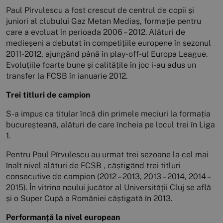
Paul Pîrvulescu a fost crescut de centrul de copii și
juniori al clubului Gaz Metan Mediaș, formație pentru
care a evoluat în perioada 2006 – 2012. Alături de
medieșeni a debutat în competițiile europene în sezonul
2011-2012, ajungând până în play-off-ul Europa League.
Evoluțiile foarte bune și calitățile în joc i-au adus un
transfer la FCSB în ianuarie 2012.
Trei titluri de campion
S-a impus ca titular încă din primele meciuri la formația
bucureșteană, alături de care încheia pe locul trei în Liga
1.
Pentru Paul Pîrvulescu au urmat trei sezoane la cel mai
înalt nivel alături de FCSB , câștigând trei titluri
consecutive de campion (2012 – 2013, 2013 – 2014, 2014 –
2015). În vitrina noului jucător al Universității Cluj se află
și o Super Cupă a României câștigată în 2013.
Performanță la nivel european