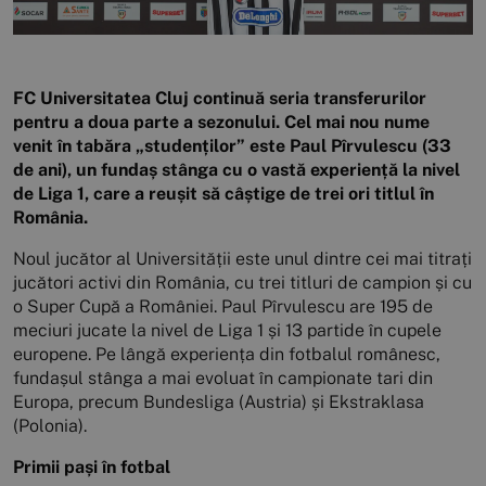
FC Universitatea Cluj continuă seria transferurilor
pentru a doua parte a sezonului. Cel mai nou nume
venit în tabăra „studenților” este Paul Pîrvulescu (33
de ani), un fundaș stânga cu o vastă experiență la nivel
de Liga 1, care a reușit să câștige de trei ori titlul în
România.
Noul jucător al Universității este unul dintre cei mai titrați
jucători activi din România, cu trei titluri de campion și cu
o Super Cupă a României. Paul Pîrvulescu are 195 de
meciuri jucate la nivel de Liga 1 și 13 partide în cupele
europene. Pe lângă experiența din fotbalul românesc,
fundașul stânga a mai evoluat în campionate tari din
Europa, precum Bundesliga (Austria) și Ekstraklasa
(Polonia).
Primii pași în fotbal