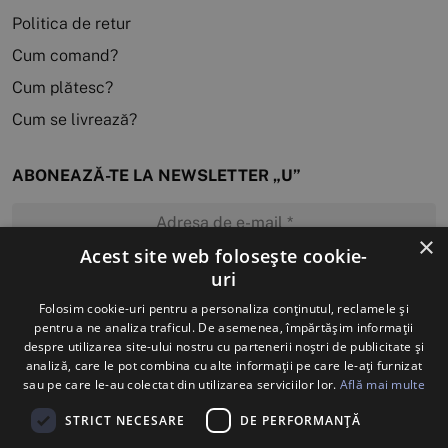
Politica de retur
Cum comand?
Cum plătesc?
Cum se livrează?
ABONEAZĂ-TE LA NEWSLETTER „U”
×
Acest site web folosește cookie-
uri
MĂ ABONEZ
Folosim cookie-uri pentru a personaliza conținutul, reclamele și
pentru a ne analiza traficul. De asemenea, împărtășim informații
despre utilizarea site-ului nostru cu partenerii noștri de publicitate și
analiză, care le pot combina cu alte informații pe care le-ați furnizat
sau pe care le-au colectat din utilizarea serviciilor lor.
Află mai multe
STRICT NECESARE
DE PERFORMANȚĂ