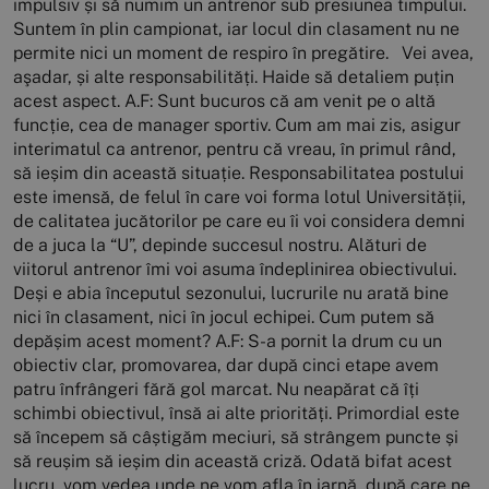
impulsiv și să numim un antrenor sub presiunea timpului.
Suntem în plin campionat, iar locul din clasament nu ne
permite nici un moment de respiro în pregătire. Vei avea,
aşadar, și alte responsabilități. Haide să detaliem puțin
acest aspect. A.F: Sunt bucuros că am venit pe o altă
funcție, cea de manager sportiv. Cum am mai zis, asigur
interimatul ca antrenor, pentru că vreau, în primul rând,
să ieșim din această situație. Responsabilitatea postului
este imensă, de felul în care voi forma lotul Universității,
de calitatea jucătorilor pe care eu îi voi considera demni
de a juca la “U”, depinde succesul nostru. Alături de
viitorul antrenor îmi voi asuma îndeplinirea obiectivului.
Deși e abia începutul sezonului, lucrurile nu arată bine
nici în clasament, nici în jocul echipei. Cum putem să
depășim acest moment? A.F: S-a pornit la drum cu un
obiectiv clar, promovarea, dar după cinci etape avem
patru înfrângeri fără gol marcat. Nu neapărat că îți
schimbi obiectivul, însă ai alte priorități. Primordial este
să începem să câștigăm meciuri, să strângem puncte și
să reușim să ieșim din această criză. Odată bifat acest
lucru, vom vedea unde ne vom afla în iarnă, după care ne