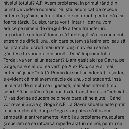
nivelul lotului? A.F: Avem probleme, în primul rând din
punct de vedere numeric. Nu știu acum cât de repede
putem să găsim jucători liberi de contract, pentru că e și
foarte târziu. Cu siguranță vor fi întăriri, dar nu vom
aduce pe nimeni de dragul de a face transferuri.
Important e ca toată lumea să înțeleagă că e un moment
extrem de dificil, unul din care putem să ieșim eroi sau să
se întâmple lucruri mai urâte, deși nu vreau să mă
gândesc la varianta din urmă. După împrumutul lui
Tordai, va veni și un atacant? L-am găsit aici pe Gavra, pe
Goga, care e al doilea vârf, pe Alex Pop, care ar mai
putea să joace în față. Primii doi sunt accidentați, așadar,
e evident că mai avem nevoie de unul-doi atacanți, însă
nu e atât de simplu să îi găsești, mai ales într-un timp
scurt. Să nu uităm că perioada de transferuri s-a încheiat.
Mi-aș dori să aducem pe cineva care să ne ajute. Când
vor reveni Gavra și Goga? A.F: La Gavra situația este puțin
mai complicată, dar pe Goga s-ar putea să îl avem
sâmbătă la antrenamente. Ambii au probleme musculare
și sperăm să se întoarcă repede alături de noi, pentru că