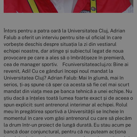
Întors pentru a patra oară la Universitatea Cluj, Adrian
Falub a oferit un interviu pentru site-ul oficial în care
vorbește deschis despre situația la zi din vestiarul
echipei noastre, dar atinge și subiectul legat de noua
provocare pe care a ales să o îmbrățișeze în premieră,
cea de manager sportiv. Fcuniversitateacluj.ro: Bine ai
revenit, Adi! Cu ce gânduri începi noul mandat la
Universitatea Cluj? Adrian Falub: Mai în glumă, mai în
serios, ți-aș spune că sper ca acesta să fie cel mai scurt
mandat din viaţa mea pe banca tehnică a unei echipe. Nu
știu dacă a înțeles toată lumea foarte exact și de aceea o
spun explicit: sunt antrenorul interimar al echipei. Rolul
meu în pregătirea sportivă a Universităţii se încheie în
momentul în care vom găsi antrenorul cu care să plecăm
la drum într-un proiect de lungă durată. Eu stau acum pe
bancă doar conjunctural, pentru că nu puteam acționa