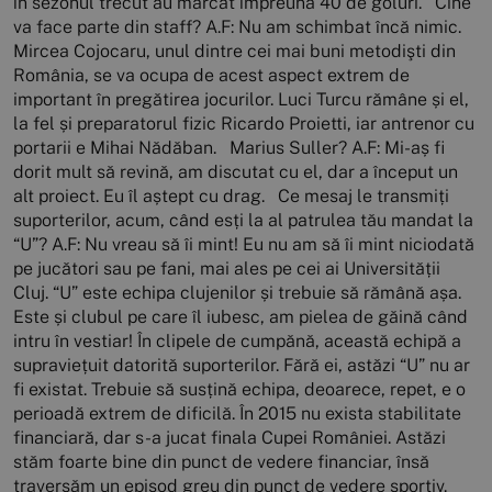
în sezonul trecut au marcat împreună 40 de goluri. Cine
va face parte din staff? A.F: Nu am schimbat încă nimic.
Mircea Cojocaru, unul dintre cei mai buni metodişti din
România, se va ocupa de acest aspect extrem de
important în pregătirea jocurilor. Luci Turcu rămâne și el,
la fel și preparatorul fizic Ricardo Proietti, iar antrenor cu
portarii e Mihai Nădăban. Marius Suller? A.F: Mi-aș fi
dorit mult să revină, am discutat cu el, dar a început un
alt proiect. Eu îl aștept cu drag. Ce mesaj le transmiți
suporterilor, acum, când esți la al patrulea tău mandat la
“U”? A.F: Nu vreau să îi mint! Eu nu am să îi mint niciodată
pe jucători sau pe fani, mai ales pe cei ai Universității
Cluj. “U” este echipa clujenilor și trebuie să rămână așa.
Este și clubul pe care îl iubesc, am pielea de găină când
intru în vestiar! În clipele de cumpănă, această echipă a
supraviețuit datorită suporterilor. Fără ei, astăzi “U” nu ar
fi existat. Trebuie să susțină echipa, deoarece, repet, e o
perioadă extrem de dificilă. În 2015 nu exista stabilitate
financiară, dar s-a jucat finala Cupei României. Astăzi
stăm foarte bine din punct de vedere financiar, însă
traversăm un episod greu din punct de vedere sportiv.