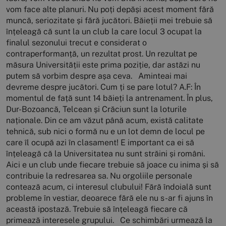
vom face alte planuri. Nu poți depăși acest moment fără
muncă, seriozitate și fără jucători. Băieții mei trebuie să
înțeleagă că sunt la un club la care locul 3 ocupat la
finalul sezonului trecut e considerat o
contraperformanță, un rezultat prost. Un rezultat pe
măsura Universității este prima poziție, dar astăzi nu
putem să vorbim despre așa ceva. Aminteai mai
devreme despre jucători. Cum ți se pare lotul? A.F: În
momentul de față sunt 14 băieți la antrenament. În plus,
Dur-Bozoancă, Telcean și Crăciun sunt la loturile
naționale. Din ce am văzut până acum, există calitate
tehnică, sub nici o formă nu e un lot demn de locul pe
care îl ocupă azi în clasament! E important ca ei să
înțeleagă că la Universitatea nu sunt străini și români.
Aici e un club unde fiecare trebuie să joace cu inima și să
contribuie la redresarea sa. Nu orgoliile personale
contează acum, ci interesul clubului! Fără îndoială sunt
probleme în vestiar, deoarece fără ele nu s-ar fi ajuns în
această ipostază. Trebuie să înțeleagă fiecare că
primează interesele grupului. Ce schimbări urmează la