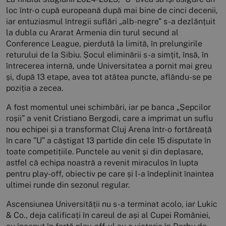
loc într-o cupă europeană după mai bine de cinci decenii,
iar entuziasmul întregii suflări „alb-negre” s-a dezlănțuit
la dubla cu Ararat Armenia din turul secund al
Conference League, pierdută la limită, în prelungirile
returului de la Sibiu. Șocul eliminării s-a simțit, însă, în
întrecerea internă, unde Universitatea a pornit mai greu
și, după 13 etape, avea tot atâtea puncte, aflându-se pe
poziția a zecea.
A fost momentul unei schimbări, iar pe banca „Șepcilor
roșii” a venit Cristiano Bergodi, care a imprimat un suflu
nou echipei și a transformat Cluj Arena într-o fortăreață
în care ”U” a câștigat 13 partide din cele 15 disputate în
toate competițiile. Punctele au venit și din deplasare,
astfel că echipa noastră a revenit miraculos în lupta
pentru play-off, obiectiv pe care și l-a îndeplinit înaintea
ultimei runde din sezonul regular.
Ascensiunea Universității nu s-a terminat acolo, iar Lukic
& Co., deja calificați în careul de ași al Cupei României,