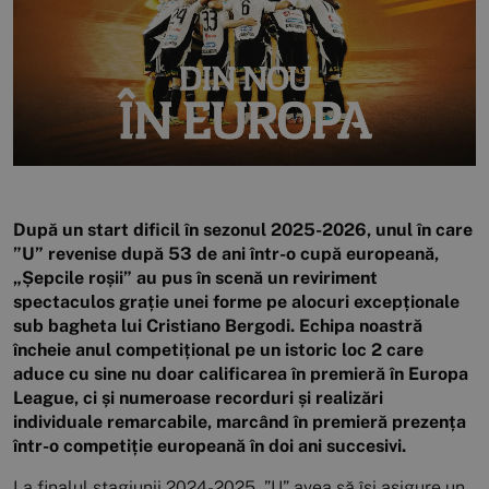
După un start dificil în sezonul 2025-2026, unul în care
”U” revenise după 53 de ani într-o cupă europeană,
„Șepcile roșii” au pus în scenă un reviriment
spectaculos grație unei forme pe alocuri excepționale
sub bagheta lui Cristiano Bergodi. Echipa noastră
încheie anul competițional pe un istoric loc 2 care
aduce cu sine nu doar calificarea în premieră în Europa
League, ci și numeroase recorduri și realizări
individuale remarcabile, marcând în premieră prezența
într-o competiție europeană în doi ani succesivi.
La finalul stagiunii 2024-2025, ”U” avea să își asigure un