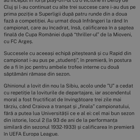
au început în forță play-off-ul cu o victorie în Derby de
Cluj și l-au continuat cu alte trei succese care i-au dus pe
prima poziție a Superligii după patru runde din a doua
fază a competiției. Au urmat două înfrângeri la rând în
campionat, care au încadrat, însă, calificarea în a șaptea
finală de Cupa României după “thriller-ul” de la Mioveni,
cu FC Argeș.
Succesele cu aceeași echipă piteșteană și cu Rapid din
campionat i-au pus pe „studenți”, în premieră, în postura
de a fi în joc pentru ambele trofee interne cu două
săptămâni rămase din sezon.
Ghinionul a lovit din nou la Sibiu, acolo unde ”U” a cedat
cu repetiție la loviturile de departajare, iar ascendentul
moral a fost fructificat de învingătoare trei zile mai
târziu, când Craiova a tranșat și „finala” campionatului,
fără a putea lua Universității ce e al ei: cel mai bun sezon
din istorie, locul 2 (la 93 de ani de la performanța
similară din sezonul 1932-1933) și calificarea în premieră
în UEFA Europa League.