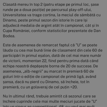
Clasată mereu în top 2 (patru etape pe primul loc, șase
runde pe a doua poziție) pe parcursul play-off-ului,
Universitatea va trage cortina, la meciul de sâmbătă cu
Dinamo, peste primul sezon din istorie în care își
adjudecă medalia de argint atât în campionat, cât și în
Cupa României, conform statisticilor prezentate de Dan
Bodea.
Este de asemenea de remarcat faptul că ”U” se poate
lăuda cu cea mai bună linie de clasament din cele 60 de
participări în primul eșalon, dată de cel mai mare număr
de victorii, momentan 22, fiind pentru prima dată când
echipa noastră depășește borna de 20 de succese. De
asemenea, „alb-negrii” au marcat în premieră 60 de
goluri într-o ediție de campionat de primă ligă, având
șansa, dacă nu pierd cu Dinamo, să încheie, tot în
premieră, cu un golaveraj de cel puțin +20.
Nu în ultimul rând, trebuie amintit că sezonul care se
încheie cuprinde cele mai multe meciuri jucate de ”U”
într-un singur an competițional, 48, cu unul mai mult