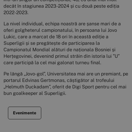
decât în stagiunea 2023-2024 și cu două peste ediția
2022-2023.
La nivel individual, echipa noastră are șanse mari de a
oferi golgheterul campionatului, în persoana lui Jovo
Lukic, care a marcat de 18 ori în această ediție a
Superligii și se pregătește de participarea la
Campionatul Mondial alături de naționala Bosniei și
Herțegovinei, devenind primul străin din istoria lui ”U”
care participă la cel mai galonat turneu final.
Pe lângă „Jovo-gol”, Universitatea mai are un premiant, pe
portarul Edvinas Gertmonas, câștigător al trofeului
„Helmuth Duckadam”, oferit de Digi Sport pentru cel mai
bun goalkeeper al Superligii.
Evenimente