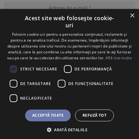
×
Acest site web folosește cookie-
uri
MĂ ABONEZ
Folosim cookie-uri pentru a personaliza conținutul, reclamele și
pentru a ne analiza traficul. De asemenea, împărtășim informații
despre utilizarea site-ului nostru cu partenerii noștri de publicitate și
analiză, care le pot combina cu alte informații pe care le-ați furnizat
sau pe care le-au colectat din utilizarea serviciilor lor.
Află mai multe
STRICT NECESARE
DE PERFORMANȚĂ
DE TARGETARE
DE FUNCŢIONALITATE
NECLASIFICATE
ACCEPTĂ TOATE
REFUZĂ TOT
ARATĂ DETALIILE
BILETE
U SHOP