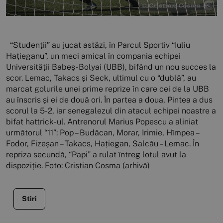
“Studenții” au jucat astăzi, în Parcul Sportiv “Iuliu
Hațieganu”, un meci amical în compania echipei
Universității Babeș-Bolyai (UBB), bifând un nou succes la
scor. Lemac, Takacs și Seck, ultimul cu o “dublă”, au
marcat golurile unei prime reprize în care cei de la UBB
au înscris și ei de două ori. În partea a doua, Pintea a dus
scorul la 5-2, iar senegalezul din atacul echipei noastre a
bifat hattrick-ul. Antrenorul Marius Popescu a aliniat
următorul “11”: Pop – Budăcan, Morar, Irimie, Hîmpea –
Fodor, Fizeșan – Takacs, Hațiegan, Salcău – Lemac. În
repriza secundă, “Papi” a rulat întreg lotul avut la
dispoziție. Foto: Cristian Cosma (arhivă)
Stiri