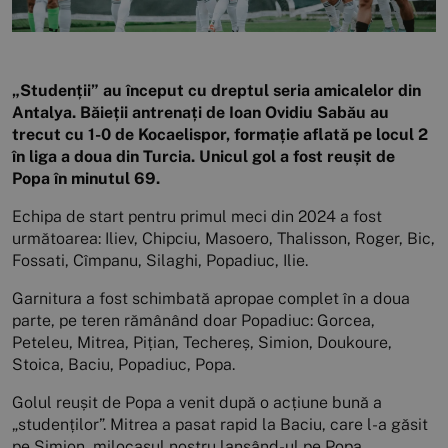
„Studenții” au început cu dreptul seria amicalelor din
Antalya. Băieții antrenați de Ioan Ovidiu Sabău au
trecut cu 1-0 de Kocaelispor, formație aflată pe locul 2
în liga a doua din Turcia. Unicul gol a fost reușit de
Popa în minutul 69.
Echipa de start pentru primul meci din 2024 a fost
următoarea: Iliev, Chipciu, Masoero, Thalisson, Roger, Bic,
Fossati, Cîmpanu, Silaghi, Popadiuc, Ilie.
Garnitura a fost schimbată apropae complet în a doua
parte, pe teren rămânând doar Popadiuc: Gorcea,
Peteleu, Mitrea, Pițian, Techereș, Simion, Doukoure,
Stoica, Baciu, Popadiuc, Popa.
Golul reușit de Popa a venit după o acțiune bună a
„studenților”. Mitrea a pasat rapid la Baciu, care l-a găsit
pe Simion, milocașul nostru lansând-ul pe Popa.