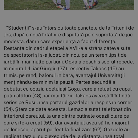
“Studenții” s-au întors cu toate punctele de la Tritenii de
Jos, după o nouă întâlnire disputată pe o suprafață de joc
modestă, dar în care experiența a făcut diferența.
Restanța din cadrul etapei a XVII-a a strâns câteva sute
de spectatori și s-a jucat, din nou, pe un teren lipsit de
iarbă în mai multe porțiuni. Goga a deschis scorul repede,
în minutul 4, iar Giurgiu (27) respectiv Takacs (45) au
trimis, pe rând, balonul în bară, avantajul Universității
menținându-se minim la pauză. Partea secundă a
debutat cu ocazia aceluiași Goga, care a reluat cu capul
puțin alături (48), iar mai târziu Takacs avea să îl întindă
serios pe Rusu, însă portarul gazdelor a respins în corner
(54). Șters de data aceasta, Lemac a șutat telefonat din
interiorul careului, la una dintre puținele ocazii clare pe
care și le-a creat (59), dar avantajul avea să fie majorat
de Ionescu, apărut perfect la finalizare (62). Gazdele au
replicat târziu, cu o execuție de la distanță, însă total