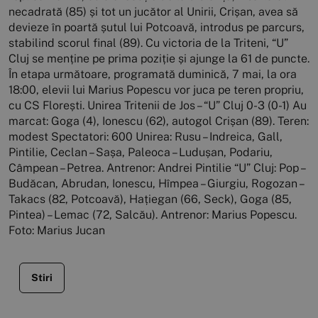
necadrată (85) și tot un jucător al Unirii, Crișan, avea să
devieze în poartă șutul lui Potcoavă, introdus pe parcurs,
stabilind scorul final (89). Cu victoria de la Triteni, “U”
Cluj se menține pe prima poziție și ajunge la 61 de puncte.
În etapa următoare, programată duminică, 7 mai, la ora
18:00, elevii lui Marius Popescu vor juca pe teren propriu,
cu CS Florești. Unirea Tritenii de Jos – “U” Cluj 0-3 (0-1) Au
marcat: Goga (4), Ionescu (62), autogol Crișan (89). Teren:
modest Spectatori: 600 Unirea: Rusu – Indreica, Gall,
Pintilie, Ceclan – Sașa, Paleoca – Ludușan, Podariu,
Câmpean – Petrea. Antrenor: Andrei Pintilie “U” Cluj: Pop –
Budăcan, Abrudan, Ionescu, Hîmpea – Giurgiu, Rogozan –
Takacs (82, Potcoavă), Hațiegan (66, Seck), Goga (85,
Pintea) – Lemac (72, Salcău). Antrenor: Marius Popescu.
Foto: Marius Jucan
Stiri