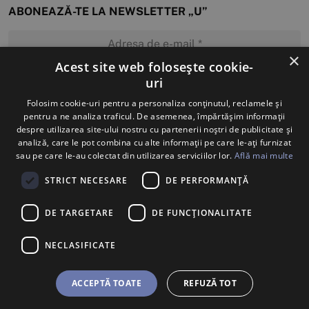
ABONEAZĂ-TE LA NEWSLETTER „U”
×
Acest site web folosește cookie-
uri
MĂ ABONEZ
Folosim cookie-uri pentru a personaliza conținutul, reclamele și
pentru a ne analiza traficul. De asemenea, împărtășim informații
despre utilizarea site-ului nostru cu partenerii noștri de publicitate și
analiză, care le pot combina cu alte informații pe care le-ați furnizat
sau pe care le-au colectat din utilizarea serviciilor lor.
Află mai multe
STRICT NECESARE
DE PERFORMANȚĂ
DE TARGETARE
DE FUNCŢIONALITATE
NECLASIFICATE
ACCEPTĂ TOATE
REFUZĂ TOT