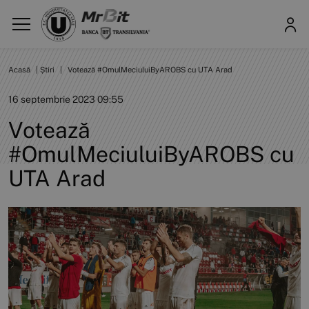
Acasă
|
Știri
|
Votează #OmulMeciuluiByAROBS cu UTA Arad
16 septembrie 2023 09:55
Votează
#OmulMeciuluiByAROBS cu
UTA Arad