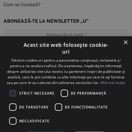
Cum se livrează?
ABONEAZĂ-TE LA NEWSLETTER „U”
×
Acest site web folosește cookie-
uri
MĂ ABONEZ
Folosim cookie-uri pentru a personaliza conținutul, reclamele și
pentru a ne analiza traficul. De asemenea, împărtășim informații
despre utilizarea site-ului nostru cu partenerii noștri de publicitate și
analiză, care le pot combina cu alte informații pe care le-ați furnizat
sau pe care le-au colectat din utilizarea serviciilor lor.
Află mai multe
STRICT NECESARE
DE PERFORMANȚĂ
DE TARGETARE
DE FUNCŢIONALITATE
NECLASIFICATE