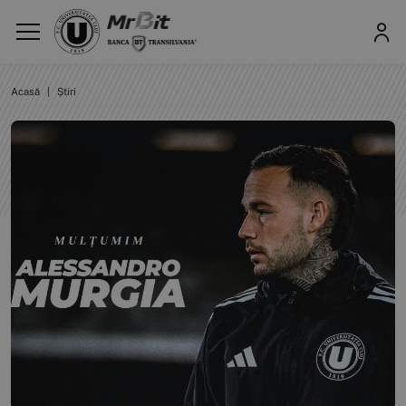
Acasă
|
Știri