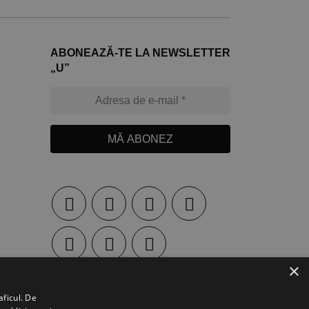
ABONEAZĂ-TE LA NEWSLETTER
„U”
MĂ ABONEZ
×
aficul. De