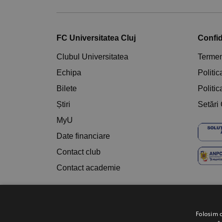
FC Universitatea Cluj
Confid
Clubul Universitatea
Termeni
Echipa
Politi
Bilete
Politic
Știri
Setări
MyU
Date financiare
Contact club
Contact academie
Folosim c