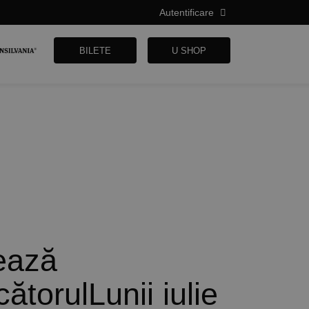
Autentificare
BILETE
U SHOP
ează
ătorulLunii iulie