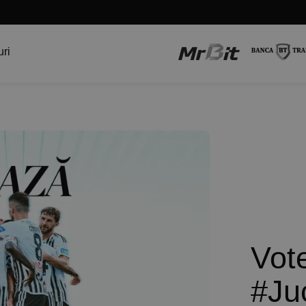
uri
Vot
#Juc