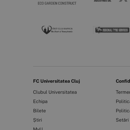
FC Universitatea Cluj
Confid
Clubul Universitatea
Termen
Echipa
Politi
Bilete
Politi
Știri
Setări
MyU