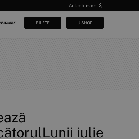
Autentificare
BILETE
U SHOP
ează
ătorulLunii iulie