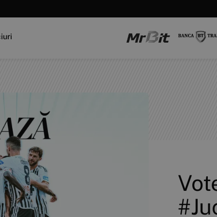
iuri
Vot
#Juc