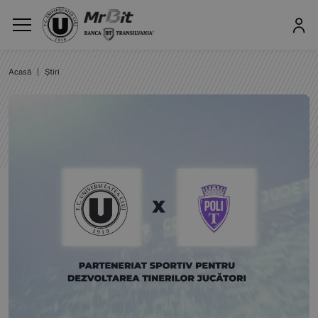
Acasă
|
Știri