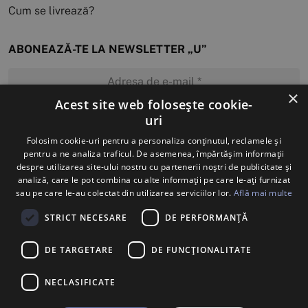
Cum se livrează?
ABONEAZĂ-TE LA NEWSLETTER „U”
×
Acest site web folosește cookie-
uri
MĂ ABONEZ
Folosim cookie-uri pentru a personaliza conținutul, reclamele și
pentru a ne analiza traficul. De asemenea, împărtășim informații
despre utilizarea site-ului nostru cu partenerii noștri de publicitate și
analiză, care le pot combina cu alte informații pe care le-ați furnizat
sau pe care le-au colectat din utilizarea serviciilor lor.
Află mai multe
STRICT NECESARE
DE PERFORMANȚĂ
DE TARGETARE
DE FUNCŢIONALITATE
NECLASIFICATE