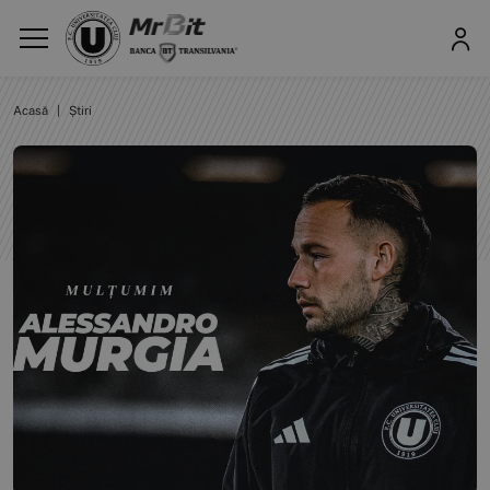
Acasă
|
Știri