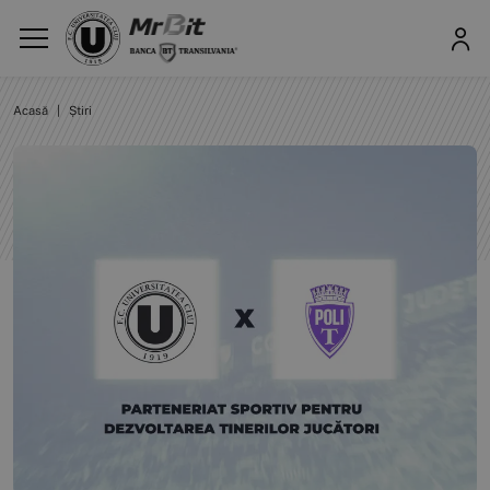
Acasă
|
Știri