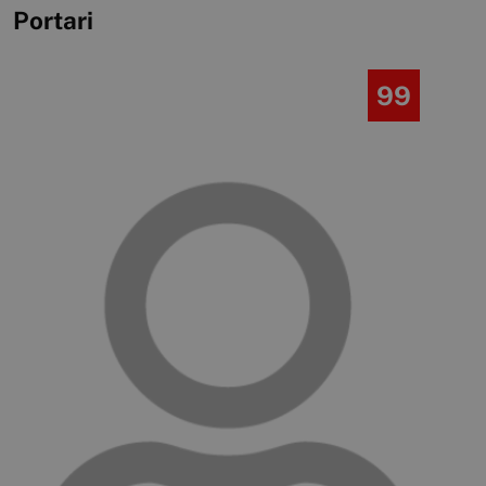
Portari
99