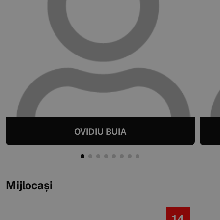
OVIDIU BUIA
Mijlocași
14