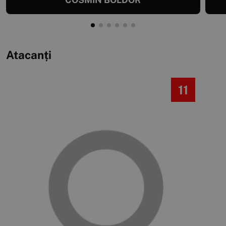
Atacanți
11