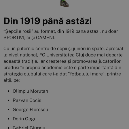
Din 1919 până astăzi
“Șepcile roșii” au format, din 1919 până astăzi, nu doar
SPORTIVI, ci și OAMENI.
Cu un puternic centru de copii și juniori în spate, apreciat
la nivel național, FC Universitatea Cluj duce mai departe
această tradiție, iar creșterea și promovarea jucătorilor
produși în propria academie este o parte importantă din
strategia clubului care i-a dat "fotbalului mare", printre
alții, pe:
Olimpiu Moruțan
Razvan Cociș
George Florescu
Dorin Goga
Gabriel Giurgiu