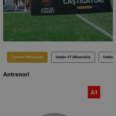
Tineret (Masculin)
Under-17 (Masculin)
Under-1
Antrenori
A1