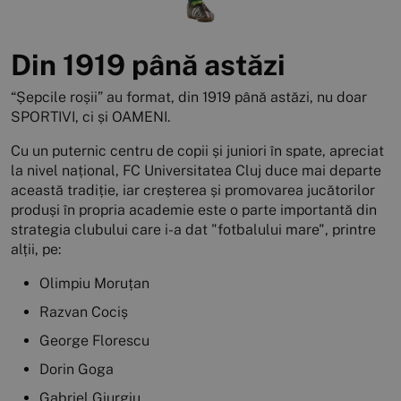
Din 1919 până astăzi
“Șepcile roșii” au format, din 1919 până astăzi, nu doar
SPORTIVI, ci și OAMENI.
Cu un puternic centru de copii și juniori în spate, apreciat
la nivel național, FC Universitatea Cluj duce mai departe
această tradiție, iar creșterea și promovarea jucătorilor
produși în propria academie este o parte importantă din
strategia clubului care i-a dat "fotbalului mare", printre
alții, pe:
Olimpiu Moruțan
Razvan Cociș
George Florescu
Dorin Goga
Gabriel Giurgiu