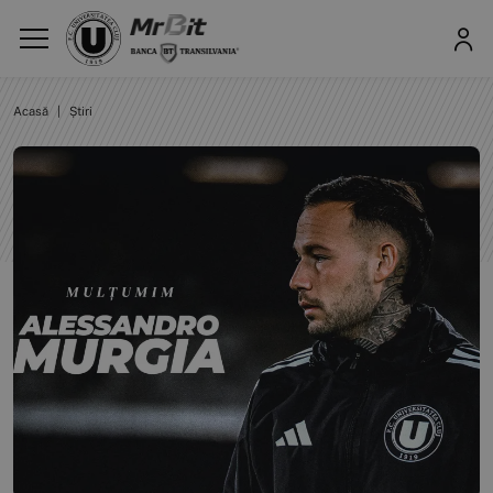
Acasă
|
Știri