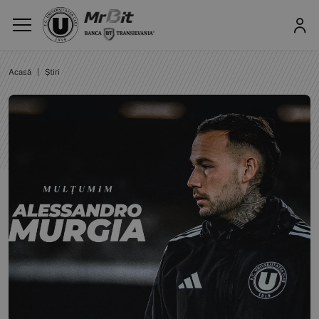
Acasă
|
Știri