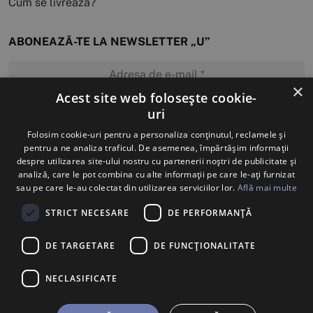
Cum se livrează?
ABONEAZĂ-TE LA NEWSLETTER „U”
×
Acest site web folosește cookie-
uri
MĂ ABONEZ
Folosim cookie-uri pentru a personaliza conținutul, reclamele și
pentru a ne analiza traficul. De asemenea, împărtășim informații
despre utilizarea site-ului nostru cu partenerii noștri de publicitate și
analiză, care le pot combina cu alte informații pe care le-ați furnizat
sau pe care le-au colectat din utilizarea serviciilor lor.
Află mai multe
STRICT NECESARE
DE PERFORMANȚĂ
DE TARGETARE
DE FUNCŢIONALITATE
NECLASIFICATE