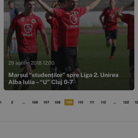
29 aprilie 2018 12:00
Marșul “studenților” spre Liga 2. Unirea
Alba Iulia – “U” Cluj 0-7
1
2
...
106
107
108
109
110
111
112
...
122
1