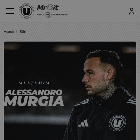
Acasă
|
Știri